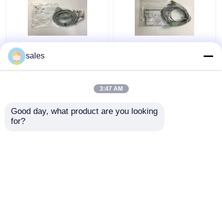
10 Blei-EKG-Ersatzteile
3 Blei-EKG-Rumpfkabel
sales
Kabel GE2104726-001
2106309-002 mit
EU-Standard
integriertem Grabber-
Leadwire 12FT
3:47 AM
Bestpreis
Bestpreis
Good day, what product are you looking 
for?
Kontakt
Kontakt
Sehen Sie mehr an
Startseite
Über uns
Kontakt
Desktop Site
Sitemap
Privacy Policy