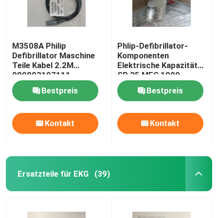
M3508A Philip
Phlip-Defibrillator-
Defibrillator Maschine
Komponenten
Teile Kabel 2.2M
Elektrische Kapazität
989803197111
SP 25 MEG 1000
453564222111-B
Bestpreis
Bestpreis
Kontakt
Kontakt
Ersatzteile für EKG
(39)