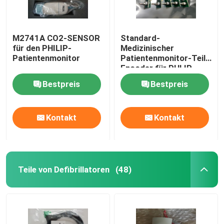
M2741A CO2-SENSOR
Standard-
für den PHILIP-
Medizinischer
Patientenmonitor
Patientenmonitor-Teile
Encoder für PHLIP
VM6 VM8
Bestpreis
Bestpreis
Kontakt
Kontakt
Teile von Defibrillatoren
(48)