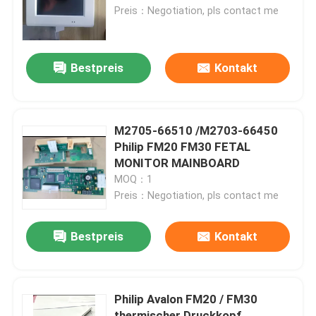
Preis：Negotiation, pls contact me
Über uns
Bestpreis
Kontakt
Werksbesichtigung
Qualitätskontrolle
M2705-66510 /M2703-66450
Philip FM20 FM30 FETAL
MONITOR MAINBOARD
Kontakt mit uns
MOQ：1
Preis：Negotiation, pls contact me
Bitte um ein Angebot
Bestpreis
Kontakt
Teile für Patientenmonitore
Philip Avalon FM20 / FM30
Patientenmonitormodul
thermischer Druckkopf