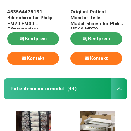
453564435191
Original-Patient
Bildschirm für Philip
Monitor Teile
FM20 FM30
Modulrahmen für Philip
Fötusmonitor
MP60 MP70
Bestpreis
Bestpreis
Kontakt
Kontakt
Patientenmonitormodul
(44)