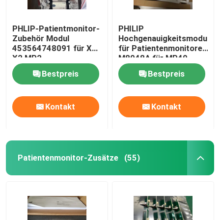
PHLIP-Patientmonitor-
PHILIP
Zubehör Modul
Hochgenauigkeitsmodul
453564748091 für X1
für Patientenmonitore
X2 MP2
M8048A für MP40
MP50
Bestpreis
Bestpreis
Kontakt
Kontakt
Patientenmonitor-Zusätze
(55)