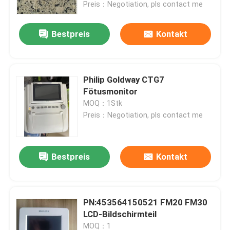
Preis：Negotiation, pls contact me
Bestpreis
Kontakt
Philip Goldway CTG7
Fötusmonitor
MOQ：1Stk
Preis：Negotiation, pls contact me
Bestpreis
Kontakt
Zu Hause
Produkte
PN:453564150521 FM20 FM30
LCD-Bildschirmteil
Videos
MOQ：1