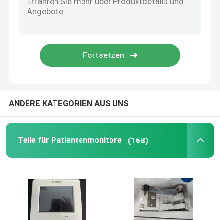
MMS Reparatur
Verwendete Patientenmonitore
Gebrauchtes Puls-Oximeter
ANDERE KATEGORIEN AUS UNS
Medizinische Ultraschallprobe
Teile für Patientenmonitore
(168)
Teile des Fetalmonitors