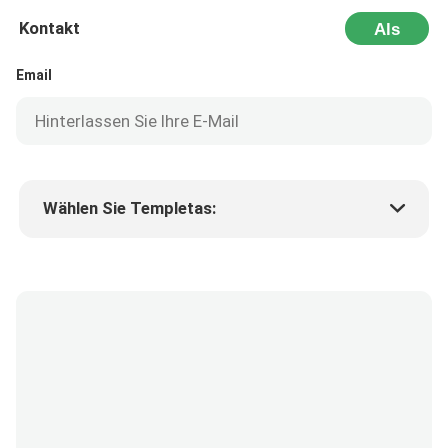
Kontakt
Als
Nächstes
Email
Wählen Sie Templetas:
Preis des Produkts
Min.order quantity
Fordern Sie Muster an
Mehr Details