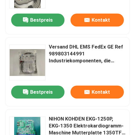
Medizinprodukte
Bestpreis
Kontakt
Versand DHL EMS FedEx GE Ref
989803144991
Industriekomponenten, die
Leistung und einfache
Integration in bestehende
Systeme bieten
Bestpreis
Kontakt
Zu Hause
Produkte
NIHON KOHDEN EKG-1250P,
EKG-1350 Elektrokardiogramm-
Maschine Mutterplatte 1350TFT
Videos