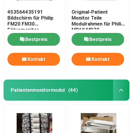
453564435191
Original-Patient
Bildschirm für Philip
Monitor Teile
FM20 FM30
Modulrahmen für Philip
Fötusmonitor
MP60 MP70
Bestpreis
Bestpreis
Kontakt
Kontakt
Patientenmonitormodul
(44)