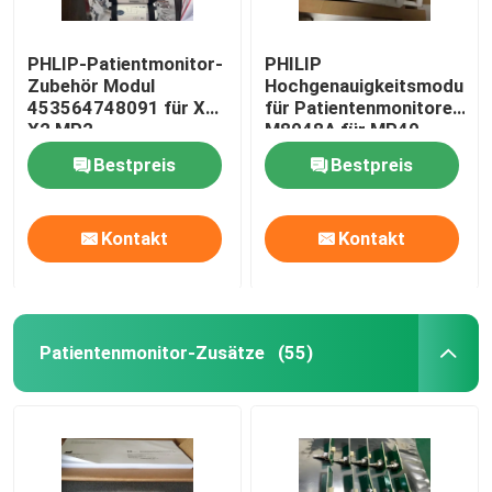
PHLIP-Patientmonitor-
PHILIP
Zubehör Modul
Hochgenauigkeitsmodul
453564748091 für X1
für Patientenmonitore
X2 MP2
M8048A für MP40
MP50
Bestpreis
Bestpreis
Kontakt
Kontakt
Patientenmonitor-Zusätze
(55)