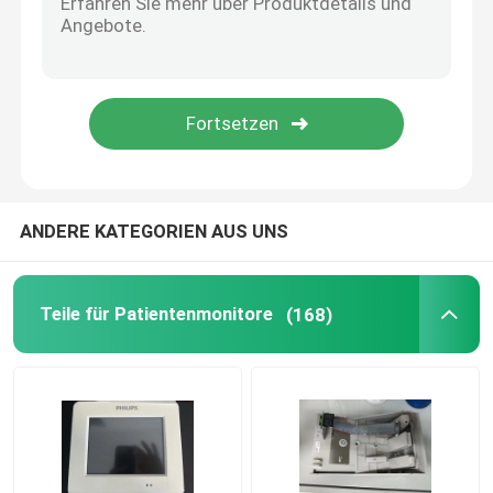
MMS Reparatur
Verwendete Patientenmonitore
Gebrauchtes Puls-Oximeter
ANDERE KATEGORIEN AUS UNS
Medizinische Ultraschallprobe
Teile für Patientenmonitore
(168)
Teile des Fetalmonitors