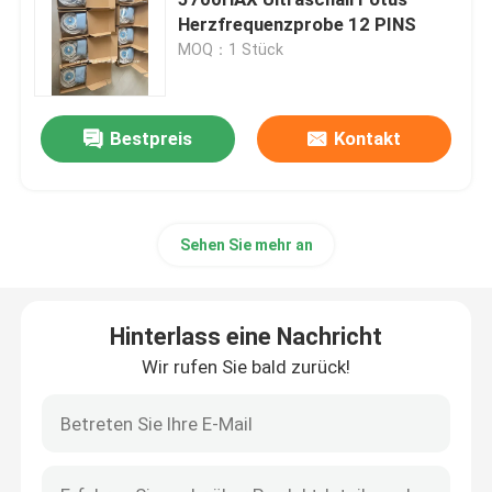
Herzfrequenzprobe 12 PINS
MOQ：1 Stück
Patientenmonitor-Zusätze
Teile von Defibrillatoren
Bestpreis
Kontakt
Ersatzteile für EKG
Sehen Sie mehr an
Verbrauchsmaterialien für Medizinprodukte
Hinterlass eine Nachricht
Batterien für medizinische Geräte
Wir rufen Sie bald zurück!
Ersatzteile der medizinischen Ausrüstung
Reparatur des Patientenmonitors