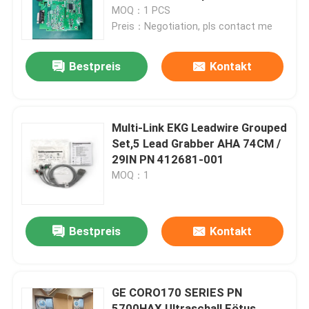
UT-2443 6190-904997C
MOQ：1 PCS
Preis：Negotiation, pls contact me
Über uns
Bestpreis
Kontakt
Werksbesichtigung
Qualitätskontrolle
Multi-Link EKG Leadwire Grouped
Set,5 Lead Grabber AHA 74CM /
29IN PN 412681-001
Kontakt mit uns
MOQ：1
Bitte um ein Angebot
Bestpreis
Kontakt
Teile für Patientenmonitore
GE CORO170 SERIES PN
Patientenmonitormodul
5700HAX Ultraschall Fötus