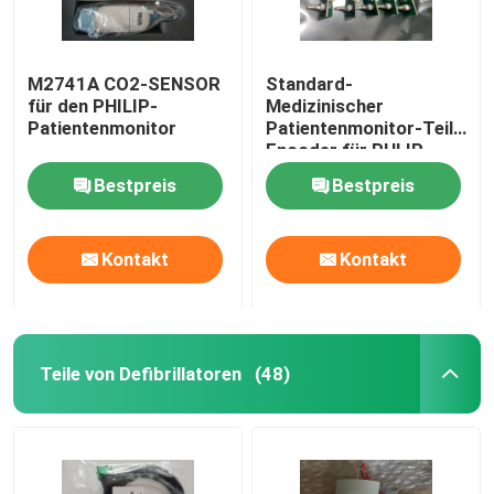
M2741A CO2-SENSOR
Standard-
für den PHILIP-
Medizinischer
Patientenmonitor
Patientenmonitor-Teile
Encoder für PHLIP
VM6 VM8
Bestpreis
Bestpreis
Kontakt
Kontakt
Teile von Defibrillatoren
(48)