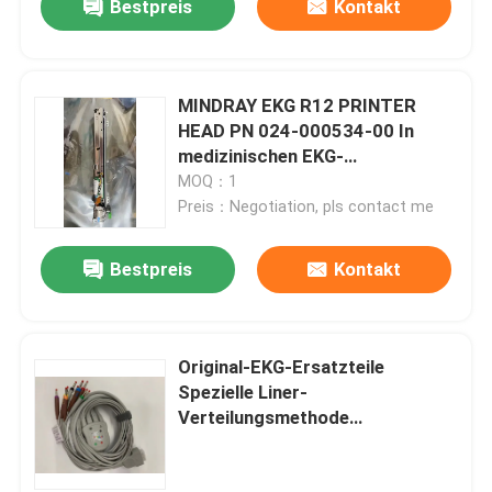
Bestpreis
Kontakt
MINDRAY EKG R12 PRINTER
HEAD PN 024-000534-00 In
medizinischen EKG-
Aufzeichnungsgeräten
MOQ：1
Preis：Negotiation, pls contact me
Bestpreis
Kontakt
Original-EKG-Ersatzteile
Spezielle Liner-
Verteilungsmethode
Elektrokardiograph
Anwendungsbereich