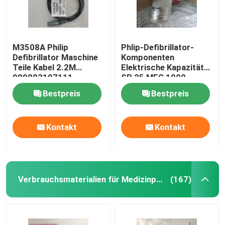
M3508A Philip
Phlip-Defibrillator-
Defibrillator Maschine
Komponenten
Teile Kabel 2.2M
Elektrische Kapazität
989803197111
SP 25 MEG 1000
453564222111-B
Bestpreis
Bestpreis
Kontakt
Kontakt
Verbrauchsmaterialien für Medizinprodukte
(167)