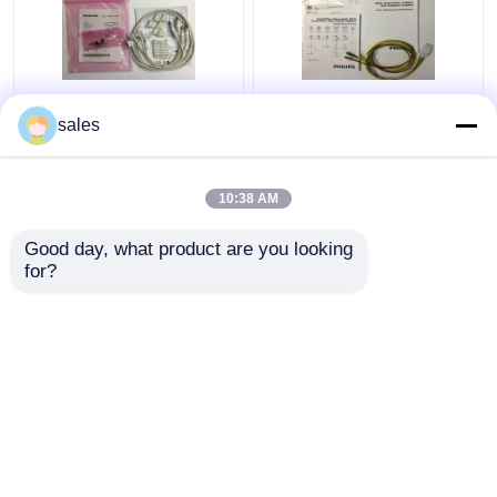
989803151761
M1674A EKG Blei Set
sales
Verbrauchsmaterialien
Kabel 3 Blei IEC ICU 1M
für medizinische
für medizinische
Geräte 4 Leads für
Geräte
10:38 AM
TC50 Phlip Patient
Bestpreis
Bestpreis
Monitor
Good day, what product are you looking 
for?
Kontakt
Kontakt
Sehen Sie mehr an
Startseite
Über uns
Kontakt
Desktop Site
Sitemap
Privacy Policy