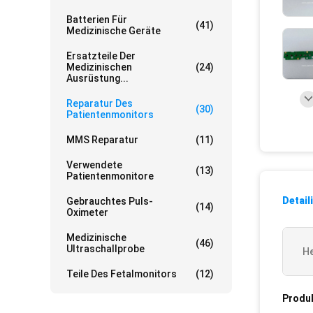
Batterien Für
(41)
Medizinische Geräte
Ersatzteile Der
Medizinischen
(24)
Ausrüstung...
Reparatur Des
(30)
Patientenmonitors
MMS Reparatur
(11)
Verwendete
(13)
Patientenmonitore
Detail
Gebrauchtes Puls-
(14)
Oximeter
Medizinische
(46)
Ultraschallprobe
He
Teile Des Fetalmonitors
(12)
Produ