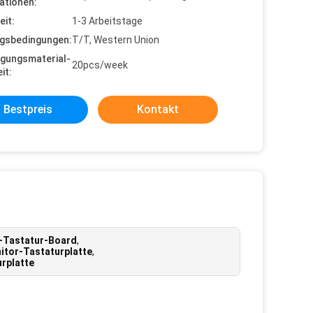
ationen:
eit:
1-3 Arbeitstage
gsbedingungen:
T/T, Western Union
gungsmaterial-
20pcs/week
it:
Bestpreis
Kontakt
-Tastatur-Board
,
tor-Tastaturplatte
,
rplatte