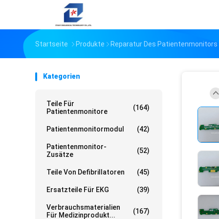
Startseite
Produkte
Reparatur Des Patientenmonitors
Kategorien
Teile Für
(164)
Patientenmonitore
Patientenmonitormodul
(42)
Patientenmonitor-
(52)
Zusätze
Teile Von Defibrillatoren
(45)
Ersatzteile Für EKG
(39)
Verbrauchsmaterialien
(167)
Für Medizinprodukt...