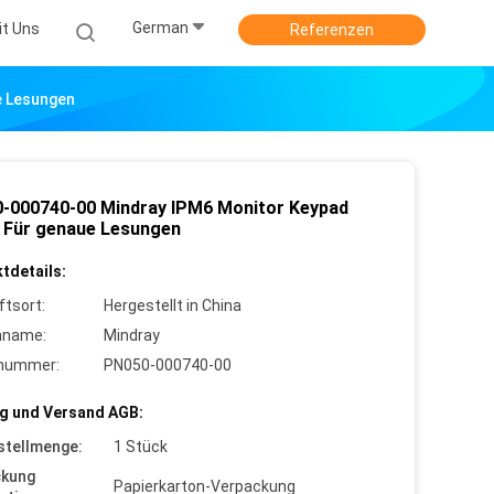
German
it Uns
Referenzen
e Lesungen
-000740-00 Mindray IPM6 Monitor Keypad
 Für genaue Lesungen
tdetails:
ftsort:
Hergestellt in China
nname:
Mindray
lnummer:
PN050-000740-00
g und Versand AGB:
stellmenge:
1 Stück
ckung
Papierkarton-Verpackung