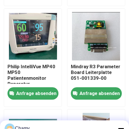
Über uns
Werksbesichtigung
Qualitätskontrolle
Philip IntelliVue MP40
Mindray R3 Parameter
Kontakt mit uns
MP50
Board Leiterplatte
Patientenmonitor
051-001339-00
Reparatur
Bitte um ein Angebot
Motherboard Batterie
Anfrage absenden
Anfrage absenden
Anzeige Touchscreen
Tastatur
Teile für Patientenmonitore
Patientenmonitormodul
Chamy