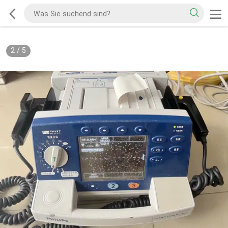
2
/
5