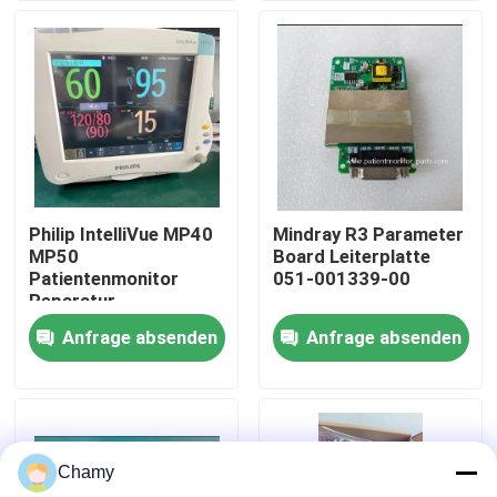
Über uns
Werksbesichtigung
Qualitätskontrolle
Philip IntelliVue MP40
Mindray R3 Parameter
MP50
Board Leiterplatte
Kontakt mit uns
Patientenmonitor
051-001339-00
Reparatur
Motherboard Batterie
Anfrage absenden
Anfrage absenden
Bitte um ein Angebot
Anzeige Touchscreen
Tastatur
Teile für Patientenmonitore
Chamy
Patientenmonitormodul