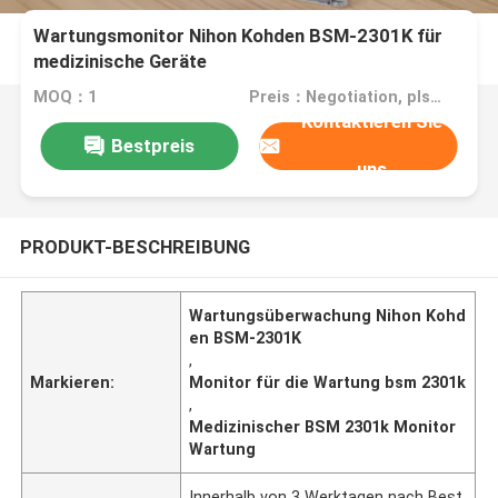
Wartungsmonitor Nihon Kohden BSM-2301K für
medizinische Geräte
MOQ：1
Preis：Negotiation, pls contact me
Kontaktieren Sie
Bestpreis
uns
PRODUKT-BESCHREIBUNG
Wartungsüberwachung Nihon Kohd
en BSM-2301K
,
Markieren:
Monitor für die Wartung bsm 2301k
,
Medizinischer BSM 2301k Monitor
Wartung
Innerhalb von 3 Werktagen nach Best