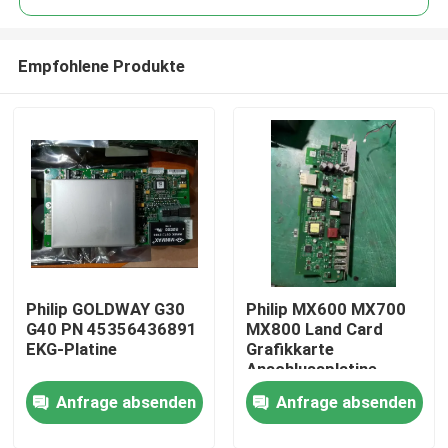
Empfohlene Produkte
Philip GOLDWAY G30
Philip MX600 MX700
Zu Hause
G40 PN 45356436891
MX800 Land Card
EKG-Platine
Grafikkarte
Anschlussplatine
Produkte
Anfrage absenden
Anfrage absenden
Videos