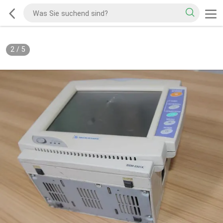
2
/
5