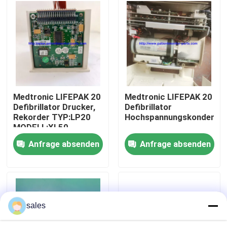
Über uns
Werksbesichtigung
Qualitätskontrolle
Medtronic LIFEPAK 20
Medtronic LIFEPAK 20
Defibrillator Drucker,
Defibrillator
Rekorder TYP:LP20
Hochspannungskondensa
Kontakt mit uns
MODELL:XL50
PN:600-23003-09
Anfrage absenden
Anfrage absenden
Bitte um ein Angebot
Teile für Patientenmonitore
sales
Patientenmonitormodul