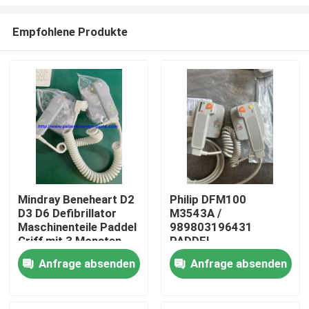
Empfohlene Produkte
Mindray Beneheart D2
Philip DFM100
D3 D6 Defibrillator
M3543A /
Zu Hause
Maschinenteile Paddel
989803196431
Griff mit 3 Monaten
PADDEL
Garantie
Produkte
Anfrage absenden
Anfrage absenden
Videos