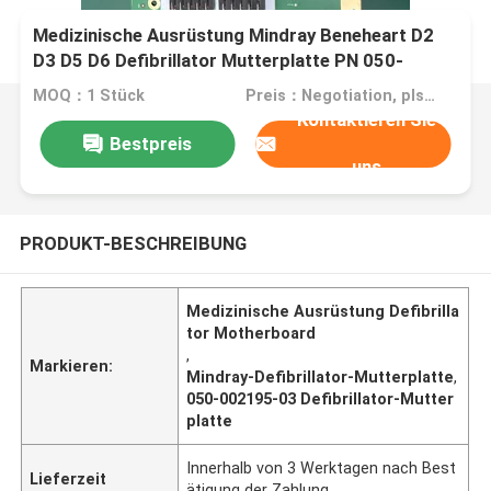
Medizinische Ausrüstung Mindray Beneheart D2
D3 D5 D6 Defibrillator Mutterplatte PN 050-
002195-03
MOQ：1 Stück
Preis：Negotiation, pls contact me
Kontaktieren Sie
Bestpreis
uns
PRODUKT-BESCHREIBUNG
Medizinische Ausrüstung Defibrilla
tor Motherboard
,
Markieren:
Mindray-Defibrillator-Mutterplatte
,
050-002195-03 Defibrillator-Mutter
platte
Innerhalb von 3 Werktagen nach Best
Lieferzeit
ätigung der Zahlung