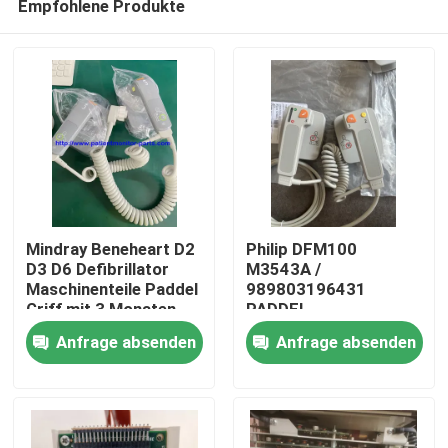
Empfohlene Produkte
Mindray Beneheart D2
Philip DFM100
D3 D6 Defibrillator
M3543A /
Maschinenteile Paddel
989803196431
Griff mit 3 Monaten
PADDEL
Zu Hause
Garantie
Anfrage absenden
Anfrage absenden
Produkte
Videos