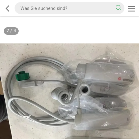
2
/
4