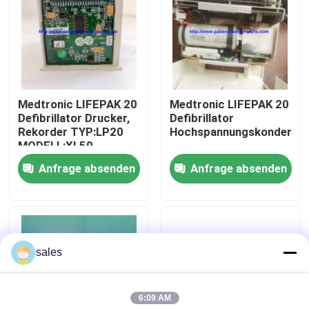
Über uns
Werksbesichtigung
Medtronic LIFEPAK 20
Medtronic LIFEPAK 20
Defibrillator Drucker,
Defibrillator
Qualitätskontrolle
Rekorder TYP:LP20
Hochspannungskondensa
MODELL:XL50
PN:600-23003-09
Anfrage absenden
Anfrage absenden
Kontakt mit uns
Bitte um ein Angebot
sales
Teile für Patientenmonitore
6:09 AM
Patientenmonitormodul