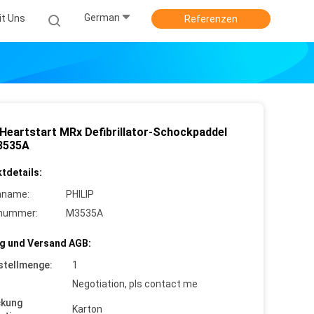
German
it Uns
Referenzen
p Heartstart MRx Defibrillator-Schockpaddel
3535A
tdetails:
nname:
PHILIP
lnummer:
M3535A
g und Versand AGB:
stellmenge:
1
Negotiation, pls contact me
ckung
Karton