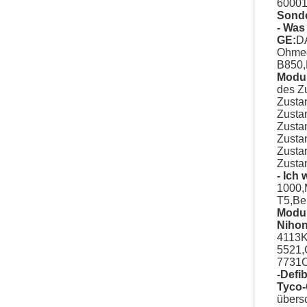
60001
Sonde
- Was 
GE:
D
Ohme
B850,
Modul
des Z
Zusta
Zusta
Zusta
Zusta
Zusta
Zusta
- Ich 
1000,
T5,Be
Modul
Niho
4113K
5521,
7731C
-Defib
Tyco
übers