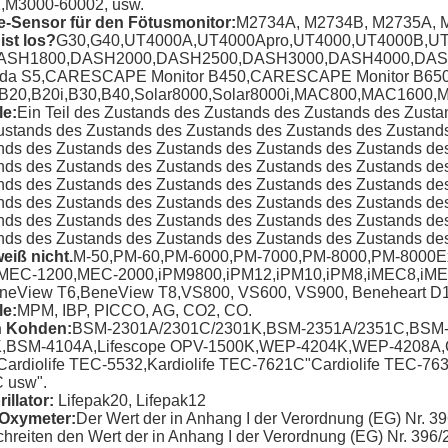
,M3000-60002, usw.
-Sensor für den Fötusmonitor
:
M2734A, M2734B, M2735A, 
ist los?
G30,G40,UT4000A,UT4000Apro,UT4000,UT4000B,U
ASH1800,DASH2000,DASH2500,DASH3000,DASH4000,DASH50
da S5,CARESCAPE Monitor B450,CARESCAPE Monitor B65
B20,B20i,B30,B40,Solar8000,Solar8000i,MAC800,MAC1600
e:
Ein Teil des Zustands des Zustands des Zustands des Zust
ustands des Zustands des Zustands des Zustands des Zustand
nds des Zustands des Zustands des Zustands des Zustands de
nds des Zustands des Zustands des Zustands des Zustands de
nds des Zustands des Zustands des Zustands des Zustands de
nds des Zustands des Zustands des Zustands des Zustands de
nds des Zustands des Zustands des Zustands des Zustands de
nds des Zustands des Zustands des Zustands des Zustands de
weiß nicht.
M-50,PM-60,PM-6000,PM-7000,PM-8000,PM-8000E
MEC-1200,MEC-2000,iPM9800,iPM12,iPM10,iPM8,iMEC8,iM
neView T6,BeneView T8,VS800, VS600, VS900, Beneheart D1
e:
MPM, IBP, PICCO, AG, CO2, CO.
n Kohden
:
BSM-2301A/2301C/2301K,BSM-2351A/2351C,BSM
,BSM-4104A,Lifescope OPV-1500K,WEP-4204K,WEP-4208A,Car
Cardiolife TEC-5532,Kardiolife TEC-7621C"Cardiolife TEC-76
 usw".
rillator
:
Lifepak20, Lifepak12
-Oxymeter
:
Der Wert der in Anhang I der Verordnung (EG) Nr. 39
chreiten den Wert der in Anhang I der Verordnung (EG) Nr. 396/