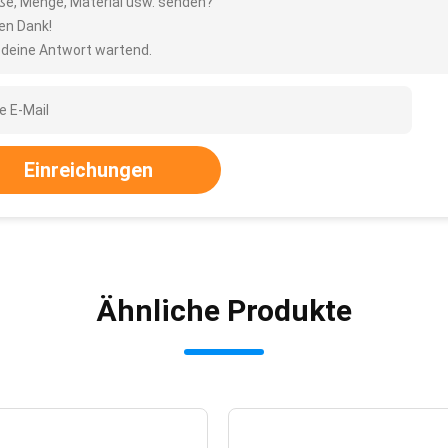
ße, Menge, Material usw. senden?
len Dank!
 deine Antwort wartend.
Einreichungen
Ähnliche Produkte