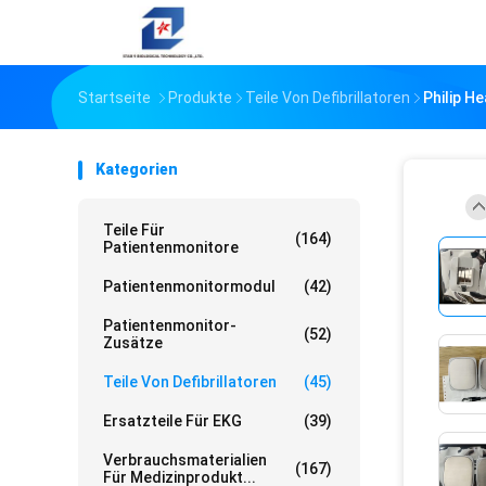
Startseite
Produkte
Teile Von Defibrillatoren
Philip H
Kategorien
Teile Für
(164)
Patientenmonitore
Patientenmonitormodul
(42)
Patientenmonitor-
(52)
Zusätze
Teile Von Defibrillatoren
(45)
Ersatzteile Für EKG
(39)
Verbrauchsmaterialien
(167)
Für Medizinprodukt...