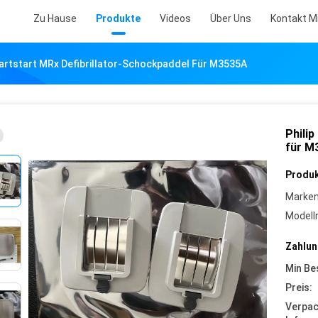
Zu Hause
Produkte
Videos
Über Uns
Kontakt M
eartstart MRx Defibrillator-Schockpaddel Für M3535A
Phili
für M
Produk
Marke
Model
Zahlun
Min Be
Preis:
Verpa