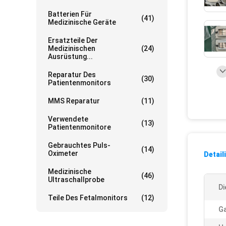
Batterien Für
(41)
Medizinische Geräte
Ersatzteile Der
Medizinischen
(24)
Ausrüstung...
Reparatur Des
(30)
Patientenmonitors
MMS Reparatur
(11)
Verwendete
(13)
Patientenmonitore
Gebrauchtes Puls-
(14)
Oximeter
Detail
Medizinische
(46)
Ultraschallprobe
Di
Teile Des Fetalmonitors
(12)
Ga