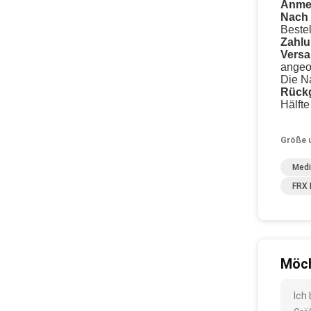
Anmer
Nach 
Beste
Zahlu
Versa
angeo
Die N
Rückg
Hälft
Größe 
Medi
FRX 
Möch
Ich