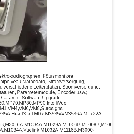
lektrokardiographen, Fötusmonitore.
 Chipniveau Mainboard, Stromversorgung,
n, verschiedene Leiterplatten, Stromversorgung,
staturen, Parametermodule, Encoder usw.;
 Garantie, Software-Upgrade.
60,MP70,MP80,MP90,IntelliVue
VM1,VM4,VM6,VM8,Suresigns
M4735A,HeartStart MRx M3535A/M3536A,M1722A
,M3016A,M1034A,M1029A,M1006B,M1008B,M1002A,M1002B,
0A,M1034A,Vuelink M1032A,M1116B,M3000-