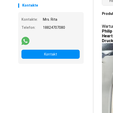
He
Kontakte
Produ
Kontakte:
Mrs. Rita
Wartu
Telefon:
18824707080
Phili
Heart
Drucke
Kontakt