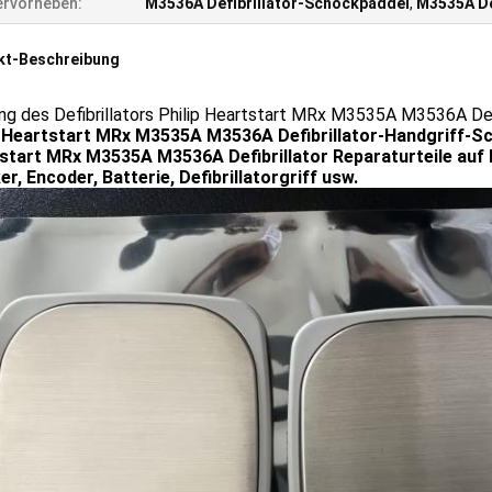
rvorheben:
M3536A Defibrillator-Schockpaddel
,
M3535A De
kt-Beschreibung
ng des Defibrillators Philip Heartstart MRx M3535A M3536A Def
p Heartstart MRx M3535A M3536A Defibrillator-Handgriff-S
start MRx M3535A M3536A Defibrillator Reparaturteile auf L
r, Encoder, Batterie, Defibrillatorgriff usw.