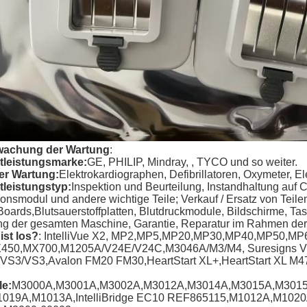
wachung der Wartung
:
tleistungsmarke:
GE, PHILIP, Mindray, , TYCO und so weiter.
er Wartung:
Elektrokardiographen, Defibrillatoren, Oxymeter, E
tleistungstyp:
Inspektion und Beurteilung, Instandhaltung auf
onsmodul und andere wichtige Teile; Verkauf / Ersatz von Teile
oards,Blutsauerstoffplatten, Blutdruckmodule, Bildschirme, Ta
ng der gesamten Maschine, Garantie, Reparatur im Rahmen der
ist los?
: IntelliVue X2, MP2,MP5,MP20,MP30,MP40,MP50,MP
450,MX700,M1205A/V24E/V24C,M3046A/M3/M4, Suresigns 
VS3/VS3,Avalon FM20 FM30,HeartStart XL+,HeartStart XL 
e:
M3000A,M3001A,M3002A,M3012A,M3014A,M3015A,M3015B
019A,M1013A,IntelliBridge EC10 REF865115,M1012A,M102