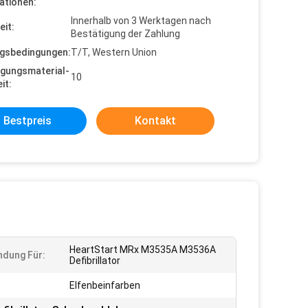
ationen:
Innerhalb von 3 Werktagen nach
eit:
Bestätigung der Zahlung
gsbedingungen:
T/T, Western Union
gungsmaterial-
10
it:
Bestpreis
Kontakt
HeartStart MRx M3535A M3536A
dung Für:
Defibrillator
Elfenbeinfarben