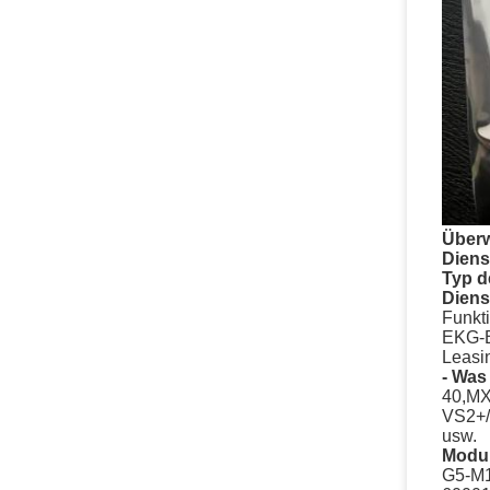
Über
Diens
Typ d
Diens
Funkti
EKG-B
Leasi
- Was 
40,MX
VS2+/
usw.
Modul
G5-M1