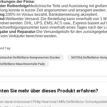
kungen der Firma:
der Reihenfolge
Medizinische Teile und Ausrüstung mit große
llung konnte in kurzer Zeit angenommen und arrangiert werden.
ng:
100% im Voraus bezahlt, Banküberweisung akzeptiert.
nd:
Weltweiter Versand. Die Bestellung kann innerhalb von 1 
rdnet werden. DHL, UPS, EMS, ACS usw., Express basiert auf I
achverfolgungsnummer kann innerhalb eines Tages nach der L
abe und Reparatur:
Die Versandgebühr für den zurückgegebe
e vom Verkäufer berechnet werden.
und Tag:
zinischer Defibrillator Komponenten Drucker
M4735A Defibrillator-Ko
Defibrillator Maschinenteile Pads
ten Sie mehr über dieses Produkt erfahren?
 bin daran interessiert Philip Heartstart MRx Defibrillator-Schockpadde