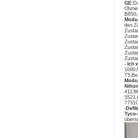
GE:
D
Ohme
B850,
Modul
des Z
Zusta
Zusta
Zusta
Zusta
Zusta
Zusta
- Ich 
1000,
T5,Be
Modul
Niho
4113K
5521,
7731C
-Defib
Tyco
übers