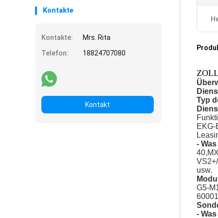
Kontakte
He
Kontakte:
Mrs. Rita
Produ
Telefon:
18824707080
ZOLL 
Über
Diens
Typ d
Kontakt
Diens
Funkti
EKG-B
Leasi
- Was 
40,MX
VS2+/
usw.
Modul
G5-M1
60001
Sonde
- Was 