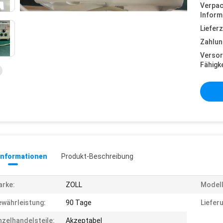
Verpa
Inform
Lieferz
Zahlun
Versor
Fähigke
informationen
Produkt-Beschreibung
rke:
ZOLL
Modell
währleistung:
90 Tage
Liefer
nzelhandelsteile:
Akzeptabel