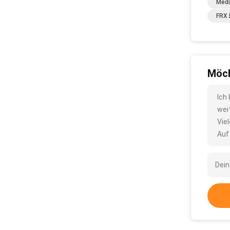
Medi
FRX 
Möch
Ich
wei
Vie
Auf