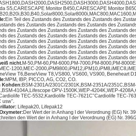
ASH1800,DASH2000,DASH2500,DASH3000,DASH4000,DASH50
da S5,CARESCAPE Monitor B450,CARESCAPE Monitor B65
B20,B20i,B30,B40,Solar8000,Solar8000i,MAC800,MAC1600
e:
Ein Teil des Zustands des Zustands des Zustands des Zust
ustands des Zustands des Zustands des Zustands des Zustand
nds des Zustands des Zustands des Zustands des Zustands de
nds des Zustands des Zustands des Zustands des Zustands de
nds des Zustands des Zustands des Zustands des Zustands de
nds des Zustands des Zustands des Zustands des Zustands de
nds des Zustands des Zustands des Zustands des Zustands de
nds des Zustands des Zustands des Zustands des Zustands de
weiß nicht.
M-50,PM-60,PM-6000,PM-7000,PM-8000,PM-8000E
MEC-1200,MEC-2000,iPM9800,iPM12,iPM10,iPM8,iMEC8,iM
neView T6,BeneView T8,VS800, VS600, VS900, Beneheart D1
e:
MPM, IBP, PICCO, AG, CO2, CO.
n Kohden
:
BSM-2301A/2301C/2301K,BSM-2351A/2351C,BSM
,BSM-4104A,Lifescope OPV-1500K,WEP-4204K,WEP-4208A,Car
Cardiolife TEC-5532,Kardiolife TEC-7621C"Cardiolife TEC-76
 usw".
rillator
:
Lifepak20, Lifepak12
-Oxymeter
:
Der Wert der in Anhang I der Verordnung (EG) Nr. 39
chreiten den Wert der in Anhang I der Verordnung (EG) Nr. 396/