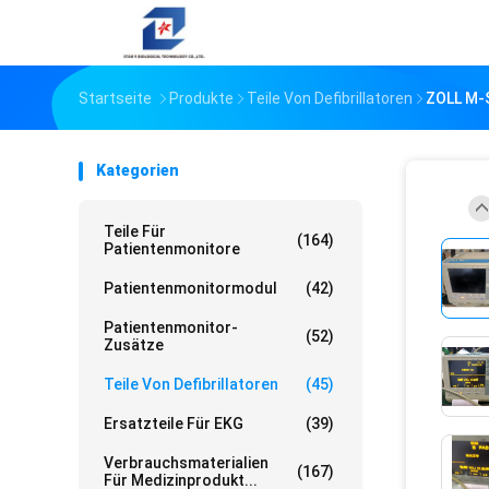
Startseite
Produkte
Teile Von Defibrillatoren
ZOLL M-S
Kategorien
Teile Für
(164)
Patientenmonitore
Patientenmonitormodul
(42)
Patientenmonitor-
(52)
Zusätze
Teile Von Defibrillatoren
(45)
Ersatzteile Für EKG
(39)
Verbrauchsmaterialien
(167)
Für Medizinprodukt...