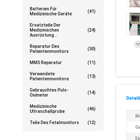
Batterien Für
(41)
Medizinische Geräte
Ersatzteile Der
Medizinischen
(24)
Ausrüstung...
Reparatur Des
(30)
Patientenmonitors
MMS Reparatur
(11)
Verwendete
(13)
Patientenmonitore
Gebrauchtes Puls-
(14)
Oximeter
Detail
Medizinische
(46)
Ultraschallprobe
Ma
Teile Des Fetalmonitors
(12)
Ge
Ei