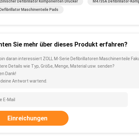
zinischer Defibrillator Komponenten Drucker
M4735A Defibrillator-Ko
Defibrillator Maschinenteile Pads
ten Sie mehr über dieses Produkt erfahren?
 bin daran interessiert ZOLL M-Serie Defibrillatoren Maschinenteile Fa
tere Details wie Typ, Größe, Menge, Material usw. senden?
len Dank!
 deine Antwort wartend.
Einreichungen