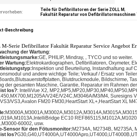
Teile für Defibrillatoren der Serie ZOLL M
,
rvorheben:
Fakultät Reparatur von Defibrillatormaschinen 
kt-Beschreibung
M-Serie Defibrillator Fakultät Reparatur Service Angebot Ers
wachung der Wartung
:
tleistungsmarke:
GE, PHILIP, Mindray, , TYCO und so weiter.
er Wartung:
Elektrokardiographen, Defibrillatoren, Oxymeter, E
tleistungstyp:
Inspektion und Beurteilung, Instandhaltung auf
onsmodul und andere wichtige Teile; Verkauf / Ersatz von Teile
oards,Blutsauerstoffplatten, Blutdruckmodule, Bildschirme, Ta
ng der gesamten Maschine, Garantie, Reparatur im Rahmen der
ist los?
: IntelliVue X2, MP2,MP5,MP20,MP30,MP40,MP50,MP
450,MX700,M1205A/V24E/V24C,M3046A/M3/M4, Suresigns 
VS3/VS3,Avalon FM20 FM30,HeartStart XL+,HeartStart XL 
e:
M3000A,M3001A,M3002A,M3012A,M3014A,M3015A,M3015B
019A,M1013A,IntelliBridge EC10 REF865115,M1012A,M102
,M3000-60002, usw.
-Sensor für den Fötusmonitor
:
M2734A, M2734B, M2735A, 
ist los?
G30,G40,UT4000A,UT4000Apro,UT4000,UT4000B,U