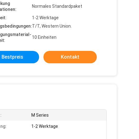
ckung
Normales Standardpaket
ationen:
eit:
1-2 Werktage
gsbedingungen:
T/T, Western Union.
gungsmaterial-
10 Einheiten
it:
Bestpreis
Kontakt
:
M Series
ung:
1-2 Werktage