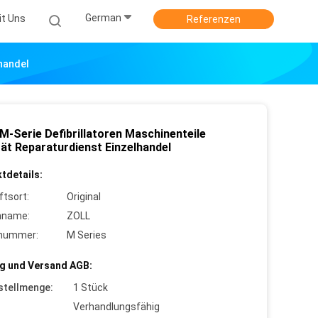
German
it Uns
Referenzen
lhandel
M-Serie Defibrillatoren Maschinenteile
tät Reparaturdienst Einzelhandel
tdetails:
ftsort:
Original
nname:
ZOLL
lnummer:
M Series
g und Versand AGB:
stellmenge:
1 Stück
Verhandlungsfähig