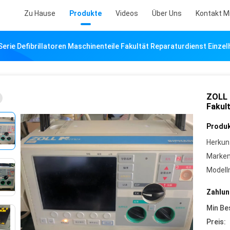
Zu Hause
Produkte
Videos
Über Uns
Kontakt M
erie Defibrillatoren Maschinenteile Fakultät Reparaturdienst Einze
ZOLL 
Fakul
Produk
Herkun
Marke
Model
Zahlun
Min Be
Preis: