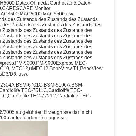
00,Datex-Ohmeda Cardiocap 5,Datex-
0,CARESCAPE Monitor
,MAC3500,MAC5000,MAC5500 usw.
ands des Zustands des Zustands des Zustands
s des Zustands des Zustands des Zustands des
s Zustands des Zustands des Zustands des
s Zustands des Zustands des Zustands des
s Zustands des Zustands des Zustands des
s Zustands des Zustands des Zustands des
s Zustands des Zustands des Zustands des
s Zustands des Zustands des Zustands des
xpress,PM-9000,PM-9000Express,MEC-
EC10,iMEC12,uMEC12,BeneView T1,BeneView
/D3/D6, usw.
-2304A,BSM-6701C,BSM-5106A,BSM-
diolife TEC-7511C,Cardiolife TEC-
31C,Cardiolife TEC-7721C,Cardiolife TEC-
6/2005 aufgeführten Erzeugnisse darf nicht
2005 aufgeführten Erzeugnisse.