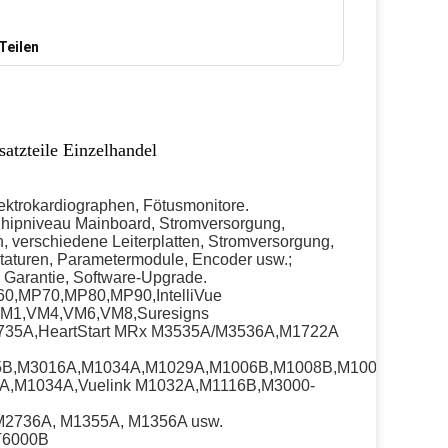
Teilen
atzteile Einzelhandel
lektrokardiographen, Fötusmonitore.
 Chipniveau Mainboard, Stromversorgung,
n, verschiedene Leiterplatten, Stromversorgung,
staturen, Parametermodule, Encoder usw.;
 Garantie, Software-Upgrade.
60,MP70,MP80,MP90,IntelliVue
VM1,VM4,VM6,VM8,Suresigns
M4735A,HeartStart MRx M3535A/M3536A,M1722A
,M3016A,M1034A,M1029A,M1006B,M1008B,M1002A,M1002B,
0A,M1034A,Vuelink M1032A,M1116B,M3000-
M2736A, M1355A, M1356A usw.
T6000B