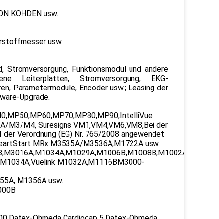
HON KOHDEN usw.
erstoffmesser usw.
rd, Stromversorgung, Funktionsmodul und andere
ne Leiterplatten, Stromversorgung, EKG-
ren, Parametermodule, Encoder usw.; Leasing der
tware-Upgrade.
MP40,MP50,MP60,MP70,MP80,MP90,IntelliVue
M3/M4, Suresigns VM1,VM4,VM6,VM8,Bei der
 I der Verordnung (EG) Nr. 765/2008 angewendet
,HeartStart MRx M3535A/M3536A,M1722A usw.
M3016A,M1034A,M1029A,M1006B,M1008B,M1002A,M1002B,In
A,M1034A,Vuelink M1032A,M1116BM3000-
55A, M1356A usw.
000B
,Datex-Ohmeda Cardiocap 5,Datex-Ohmeda