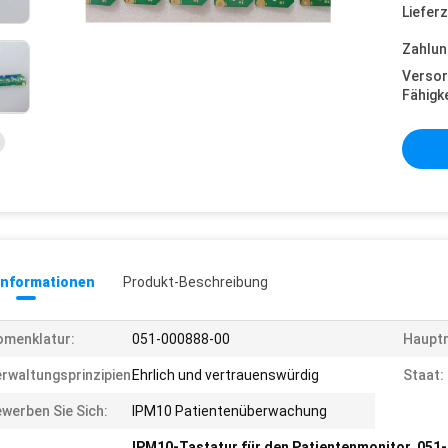
Lieferz
Zahlun
Versor
Fähigke
informationen
Produkt-Beschreibung
menklatur:
051-000888-00
Hauptm
rwaltungsprinzipien:
Ehrlich und vertrauenswürdig
Staat:
werben Sie Sich:
IPM10 Patientenüberwachung
IPM10-Tastatur für den Patientenmonitor
,
051-