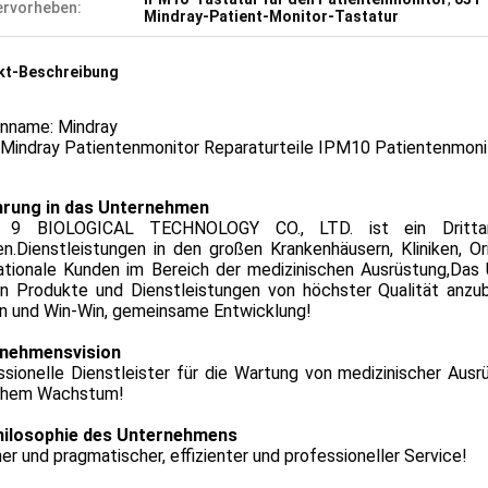
rvorheben:
Mindray-Patient-Monitor-Tastatur
kt-Beschreibung
nname: Mindray
Mindray Patientenmonitor Reparaturteile IPM10 Patientenmon
hrung in das Unternehmen
 9 BIOLOGICAL TECHNOLOGY CO., LTD. ist ein Drittanb
n.Dienstleistungen in den großen Krankenhäusern, Kliniken, Ori
nationale Kunden im Bereich der medizinischen Ausrüstung,Das
n Produkte und Dienstleistungen von höchster Qualität anzub
n und Win-Win, gemeinsame Entwicklung!
nehmensvision
ssionelle Dienstleister für die Wartung von medizinischer Au
ohem Wachstum!
hilosophie des Unternehmens
her und pragmatischer, effizienter und professioneller Service!