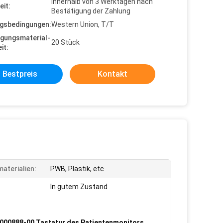
Innerhalb von 3 Werktagen nach
eit:
Bestätigung der Zahlung
gsbedingungen:
Western Union, T/T
gungsmaterial-
20 Stück
it:
Bestpreis
Kontakt
aterialien:
PWB, Plastik, etc
In gutem Zustand
000888-00 Tastatur des Patientenmonitors
,