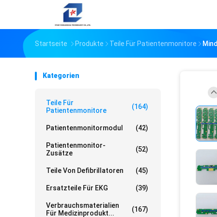
Startseite
Produkte
Teile Für Patientenmonitore
Mind
Kategorien
Teile Für
(164)
Patientenmonitore
Patientenmonitormodul
(42)
Patientenmonitor-
(52)
Zusätze
Teile Von Defibrillatoren
(45)
Ersatzteile Für EKG
(39)
Verbrauchsmaterialien
(167)
Für Medizinprodukt...