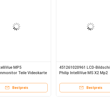
ntelliVue MP5
451261020961 LCD-Bildschi
enmonitor Teile Videokarte
Philip IntelliVue MS X2 Mp2
etzen
Patientenbildschirm
Bestpreis
Bestpreis