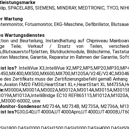
tleistungsmarke
hilip, SPACELABS, SIEMENS, MINDRAY, MEDTRONIC, TYCO, NI
er Wartung
tenmonitor, Fötusmonitor, EKG-Maschine, Defibrillator, Blutsau
es Wartungsdienstes
ktion und Beurteilung, Instandhaltung auf Chipniveau Mainboa
tige Teile; Verkauf / Ersatz von Teilen, verschiede
,Blutsauerstoffplatten, Blutdruckmodule, Bildschirme, Tastatu
ten Maschine, Garantie, Reparatur im Rahmen der Garantie, Sof
ist los?
: IntelliVue X3,IntelliVue X2,MP2,MP5,MP20,MP30,
450,MX400,MX500,MX600,MX700,M1205A/V24E/V24C,M3046A/
e des Zertifikats muss der Zertifizierungsbefehl gemäß Anhang
n.,Avalon FM20 FM30,HeartStart XL+,HeartStart XL M4735A
e:
M3000A,M3001A,M3002A,M3012A,M3014A,M3015A,M3015B,
019A,M1013A,IntelliBridge EC10 REF865115,M1012A,M1020
,M3000-60002, usw.
Monitor-Sondensor:
M2734A, M2734B, M2735A, M2736A, M13
ist los?
G30,G40,UT4000A,UT4000Apro,UT4000,UT4000B,UT6
SH1800,DASH2000,DASH2500,DASH3000,DASH4000,DASH5000