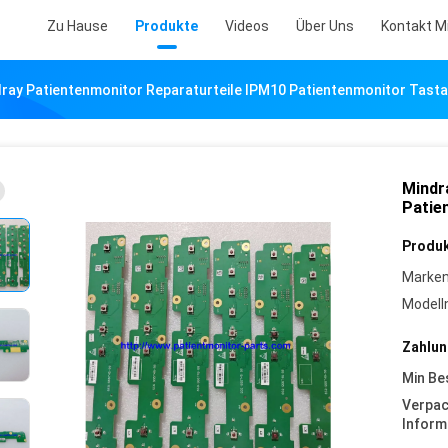
Zu Hause
Produkte
Videos
Über Uns
Kontakt M
ray Patientenmonitor Reparaturteile IPM10 Patientenmonitor Tast
Mindr
Patie
Produk
Marke
Model
Zahlun
Min Be
Verpa
Inform