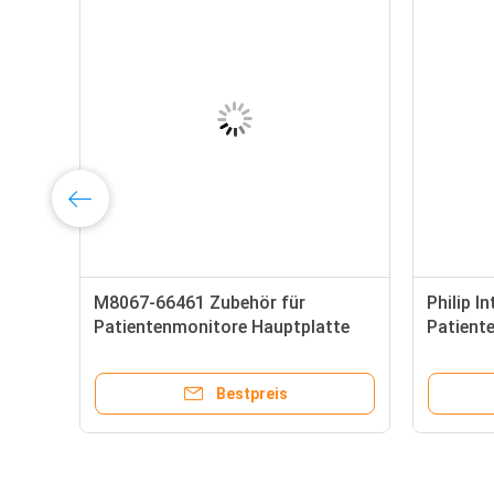
M8067-66461 Zubehör für
Philip I
Patientenmonitore Hauptplatte
Patient
für Philip MP20 MP30 Batterie
zum Ers
aufladen
Bestpreis