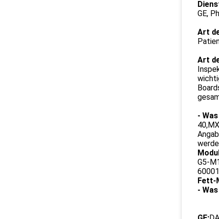
Diens
GE, P
Art d
Patien
Art d
Inspe
wich
Boards
gesam
- Was 
40,MX
Angab
werde
Modul
G5-M1
60001
Fett-
- Was 
GE:
DA