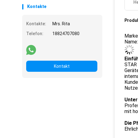
He
Kontakte
Produ
Kontakte:
Mrs. Rita
Telefon:
18824707080
Marke
Name:
Einfü
STAR
Kontakt
Geräte
inter
Kunde
Nutze
Unter
Profe
mit h
Die P
Ehrlic