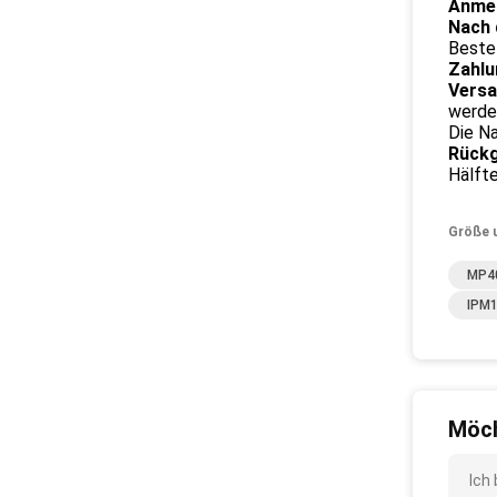
Anmer
Nach 
Bestel
Zahlu
Versa
werden
Die N
Rückg
Hälft
Größe 
MP40
IPM1
Möch
Ich