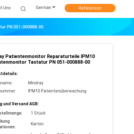
German
it Uns
Referenzen
atur PN 051-000888-00
ay Patientenmonitor Reparaturteile IPM10
ntenmonitor Tastatur PN 051-000888-00
tdetails:
nname:
Mindray
lnummer:
IPM10 Patientenüberwachung
g und Versand AGB:
stellmenge:
1 Stück
ckung
Karton
ationen: