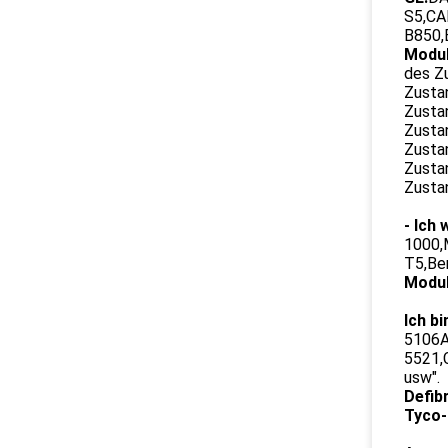
S5,CA
B850,
Modul
des Z
Zusta
Zusta
Zusta
Zusta
Zusta
Zusta
- Ich 
1000,
T5,Be
Modul
Ich bi
5106A
5521,
usw".
Defibr
Tyco-