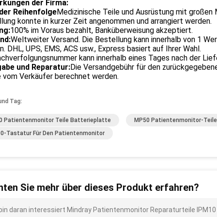
kungen der Firma:
der Reihenfolge
Medizinische Teile und Ausrüstung mit großen
lung konnte in kurzer Zeit angenommen und arrangiert werden.
ng:
100% im Voraus bezahlt, Banküberweisung akzeptiert.
nd:
Weltweiter Versand. Die Bestellung kann innerhalb von 1 We
. DHL, UPS, EMS, ACS usw., Express basiert auf Ihrer Wahl.
achverfolgungsnummer kann innerhalb eines Tages nach der Lie
abe und Reparatur:
Die Versandgebühr für den zurückgegebene
e vom Verkäufer berechnet werden.
und Tag:
 Patientenmonitor Teile Batterieplatte
MP50 Patientenmonitor-Teile
0-Tastatur Für Den Patientenmonitor
ten Sie mehr über dieses Produkt erfahren?
 bin daran interessiert Mindray Patientenmonitor Reparaturteile IPM