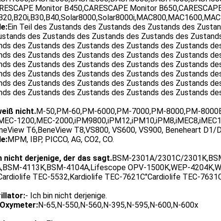
RESCAPE Monitor B450,CARESCAPE Monitor B650,CARESCAPE
B20,B20i,B30,B40,Solar8000,Solar8000i,MAC800,MAC1600,M
e:
Ein Teil des Zustands des Zustands des Zustands des Zusta
ustands des Zustands des Zustands des Zustands des Zustand
nds des Zustands des Zustands des Zustands des Zustands de
nds des Zustands des Zustands des Zustands des Zustands de
nds des Zustands des Zustands des Zustands des Zustands de
nds des Zustands des Zustands des Zustands des Zustands de
nds des Zustands des Zustands des Zustands des Zustands de
nds des Zustands des Zustands des Zustands des Zustands de
weiß nicht.
M-50,PM-60,PM-6000,PM-7000,PM-8000,PM-8000E
MEC-1200,MEC-2000,iPM9800,iPM12,iPM10,iPM8,iMEC8,iMEC1
neView T6,BeneView T8,VS800, VS600, VS900, Beneheart D1/D
e:
MPM, IBP, PICCO, AG, CO2, CO.
n nicht derjenige, der das sagt.
BSM-2301A/2301C/2301K,BS
,BSM-4113K,BSM-4104A,Lifescope OPV-1500K,WEP-4204K,WEP-
Cardiolife TEC-5532,Kardiolife TEC-7621C"Cardiolife TEC-7631C
illator:
- Ich bin nicht derjenige.
Oxymeter:
N-65,N-550,N-560,N-395,N-595,N-600,N-600x