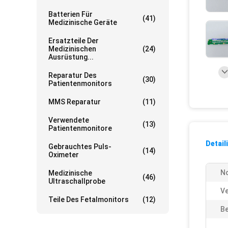
Batterien Für
(41)
Medizinische Geräte
Ersatzteile Der
Medizinischen
(24)
Ausrüstung...
Reparatur Des
(30)
Patientenmonitors
MMS Reparatur
(11)
Verwendete
(13)
Patientenmonitore
Detail
Gebrauchtes Puls-
(14)
Oximeter
No
Medizinische
(46)
Ultraschallprobe
Ve
Teile Des Fetalmonitors
(12)
Be