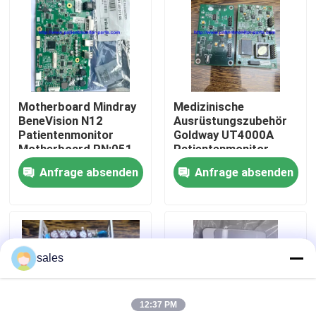
Über uns
Werksbesichtigung
Motherboard Mindray
Medizinische
BeneVision N12
Ausrüstungszubehör
Qualitätskontrolle
Patientenmonitor
Goldway UT4000A
Motherboard PN:051-
Patientenmonitor
002717-00
Blutsauerstoffplatine
Anfrage absenden
Anfrage absenden
Kontakt mit uns
Bitte um ein Angebot
sales
Teile für Patientenmonitore
12:37 PM
Patientenmonitormodul