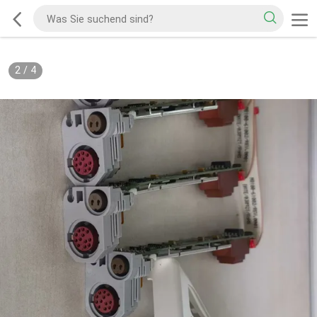
2
/
4