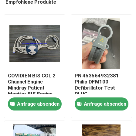
Empfohlene Produkte
COVIDIEN BIS COL 2
PN 453564932381
Channel Engine
Philip DFM100
Mindray Patient
Defibrillator Test
Monitor BIS Engine,
PLUG
Zu Hause
BIS Konverter, BIS
REF:989803171271
Anfrage absenden
Anfrage absenden
Prozessor
Produkte
Videos