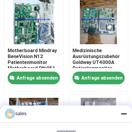
Über uns
Werksbesichtigung
Motherboard Mindray
Medizinische
Qualitätskontrolle
BeneVision N12
Ausrüstungszubehör
Patientenmonitor
Goldway UT4000A
Motherboard PN:051-
Patientenmonitor
Kontakt mit uns
002717-00
Blutsauerstoffplatine
Anfrage absenden
Anfrage absenden
Bitte um ein Angebot
Teile für Patientenmonitore
sales
Patientenmonitormodul