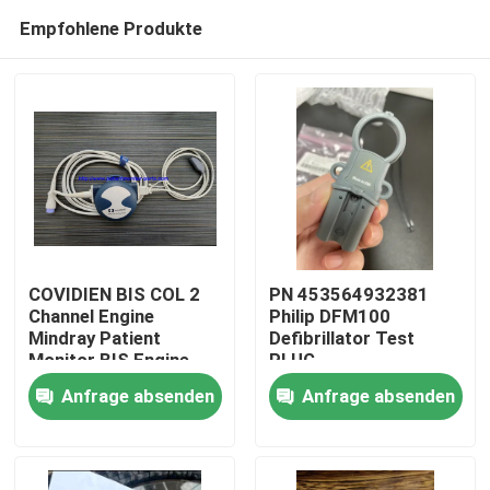
Empfohlene Produkte
COVIDIEN BIS COL 2
PN 453564932381
Channel Engine
Philip DFM100
Mindray Patient
Defibrillator Test
Zu Hause
Monitor BIS Engine,
PLUG
BIS Konverter, BIS
REF:989803171271
Anfrage absenden
Anfrage absenden
Prozessor
Produkte
Videos