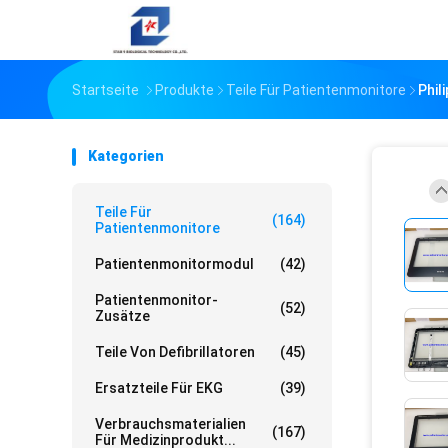
Startseite
Produkte
Teile Für Patientenmonitore
Phil
Kategorien
Teile Für
(164)
Patientenmonitore
Patientenmonitormodul
(42)
Patientenmonitor-
(52)
Zusätze
Teile Von Defibrillatoren
(45)
Ersatzteile Für EKG
(39)
Verbrauchsmaterialien
(167)
Für Medizinprodukt...