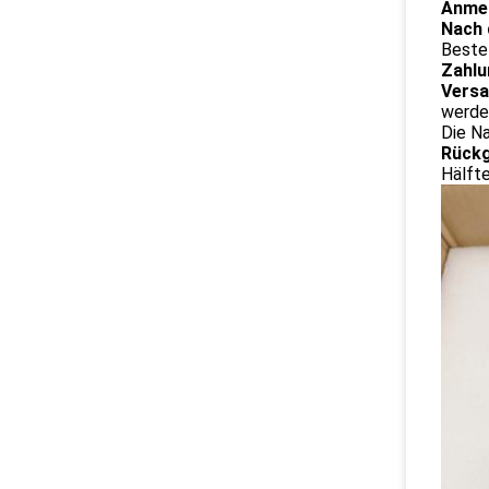
Anmer
Nach 
Bestel
Zahlu
Versa
werden
Die N
Rückg
Hälft