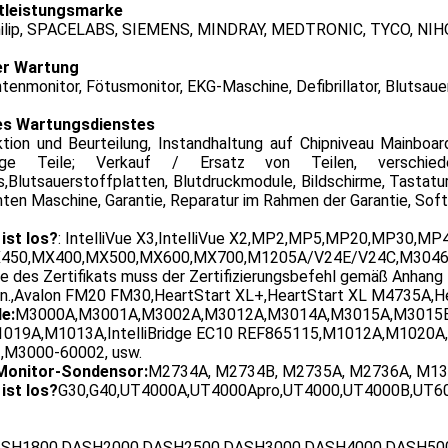
tleistungsmarke
hilip, SPACELABS, SIEMENS, MINDRAY, MEDTRONIC, TYCO, NI
er Wartung
tenmonitor, Fötusmonitor, EKG-Maschine, Defibrillator, Blutsau
es Wartungsdienstes
ktion und Beurteilung, Instandhaltung auf Chipniveau Mainboa
tige Teile; Verkauf / Ersatz von Teilen, verschiede
,Blutsauerstoffplatten, Blutdruckmodule, Bildschirme, Tastatu
ten Maschine, Garantie, Reparatur im Rahmen der Garantie, Sof
ist los?
: IntelliVue X3,IntelliVue X2,MP2,MP5,MP20,MP30,
450,MX400,MX500,MX600,MX700,M1205A/V24E/V24C,M3046A/
e des Zertifikats muss der Zertifizierungsbefehl gemäß Anhang
n.,Avalon FM20 FM30,HeartStart XL+,HeartStart XL M4735A
e:
M3000A,M3001A,M3002A,M3012A,M3014A,M3015A,M3015B,
019A,M1013A,IntelliBridge EC10 REF865115,M1012A,M1020A
,M3000-60002, usw.
Monitor-Sondensor:
M2734A, M2734B, M2735A, M2736A, M13
ist los?
G30,G40,UT4000A,UT4000Apro,UT4000,UT4000B,UT6
SH1800,DASH2000,DASH2500,DASH3000,DASH4000,DASH5000