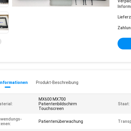
Verpa
Inform
Lieferz
Zahlun
informationen
Produkt-Beschreibung
MX600 MX700
terial:
Patientenbildschirm
Staat:
Touchscreen
nwendungs-
Patientenüberwachung
Transp
zenen: