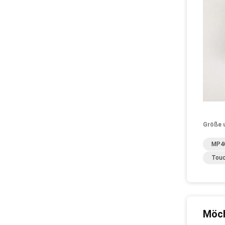
Größe 
MP40
Touc
Möch