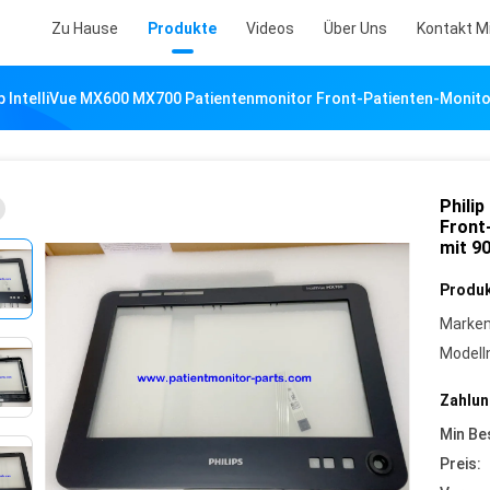
Zu Hause
Produkte
Videos
Über Uns
Kontakt M
ip IntelliVue MX600 MX700 Patientenmonitor Front-Patienten-Monito
Phili
Front
mit 9
Produk
Marke
Model
Zahlun
Min Be
Preis: