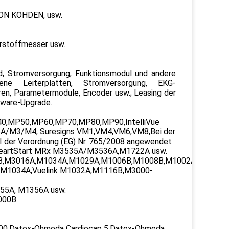
HON KOHDEN, usw.
erstoffmesser usw.
rd, Stromversorgung, Funktionsmodul und andere
ne Leiterplatten, Stromversorgung, EKG-
ren, Parametermodule, Encoder usw.; Leasing der
tware-Upgrade.
MP40,MP50,MP60,MP70,MP80,MP90,IntelliVue
M3/M4, Suresigns VM1,VM4,VM6,VM8,Bei der
 I der Verordnung (EG) Nr. 765/2008 angewendet
,HeartStart MRx M3535A/M3536A,M1722A usw.
M3016A,M1034A,M1029A,M1006B,M1008B,M1002A,M1002B,In
,M1034A,Vuelink M1032A,M1116B,M3000-
55A, M1356A usw.
000B
,Datex-Ohmeda Cardiocap 5,Datex-Ohmeda