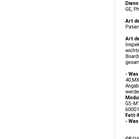
Diens
GE, P
Art d
Patien
Art d
Inspe
wich
Boards
gesam
- Was 
40,MX
Angab
werde
Modul
G5-M1
60001
Fett-
- Was 
GE:
DA