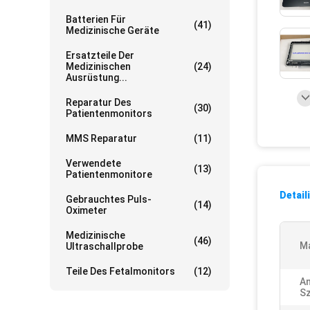
Batterien Für
(41)
Medizinische Geräte
Ersatzteile Der
Medizinischen
(24)
Ausrüstung...
Reparatur Des
(30)
Patientenmonitors
MMS Reparatur
(11)
Verwendete
(13)
Patientenmonitore
Detail
Gebrauchtes Puls-
(14)
Oximeter
Medizinische
(46)
Ma
Ultraschallprobe
Teile Des Fetalmonitors
(12)
A
S