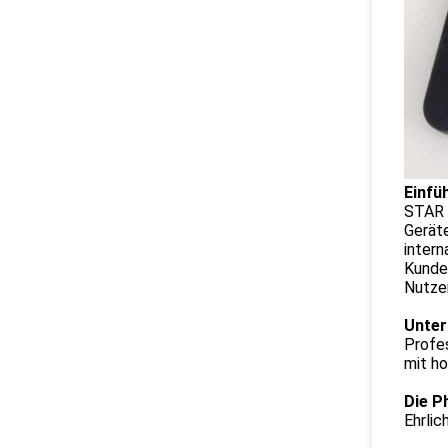
Einfü
STAR
Geräte
inter
Kunde
Nutze
Unter
Profe
mit h
Die P
Ehrlic