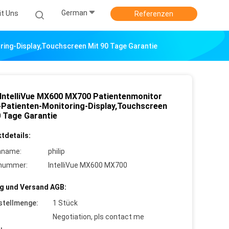
German
it Uns
Referenzen
ring-Display,Touchscreen Mit 90 Tage Garantie
p IntelliVue MX600 MX700 Patientenmonitor
-Patienten-Monitoring-Display,Touchscreen
0 Tage Garantie
tdetails:
nname:
philip
lnummer:
IntelliVue MX600 MX700
g und Versand AGB:
stellmenge:
1 Stück
Negotiation, pls contact me