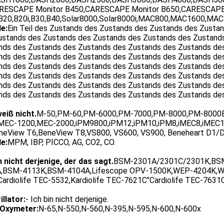
RESCAPE Monitor B450,CARESCAPE Monitor B650,CARESCAPE
B20,B20i,B30,B40,Solar8000,Solar8000i,MAC800,MAC1600,M
e:
Ein Teil des Zustands des Zustands des Zustands des Zusta
ustands des Zustands des Zustands des Zustands des Zustand
nds des Zustands des Zustands des Zustands des Zustands de
nds des Zustands des Zustands des Zustands des Zustands de
nds des Zustands des Zustands des Zustands des Zustands de
nds des Zustands des Zustands des Zustands des Zustands de
nds des Zustands des Zustands des Zustands des Zustands de
nds des Zustands des Zustands des Zustands des Zustands de
weiß nicht.
M-50,PM-60,PM-6000,PM-7000,PM-8000,PM-8000E
MEC-1200,MEC-2000,iPM9800,iPM12,iPM10,iPM8,iMEC8,iMEC1
neView T6,BeneView T8,VS800, VS600, VS900, Beneheart D1/D
e:
MPM, IBP, PICCO, AG, CO2, CO.
n nicht derjenige, der das sagt.
BSM-2301A/2301C/2301K,BS
,BSM-4113K,BSM-4104A,Lifescope OPV-1500K,WEP-4204K,WEP-
Cardiolife TEC-5532,Kardiolife TEC-7621C"Cardiolife TEC-7631
illator:
- Ich bin nicht derjenige.
Oxymeter:
N-65,N-550,N-560,N-395,N-595,N-600,N-600x