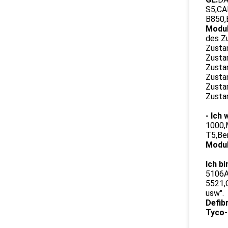
S5,CA
B850,
Modul
des Z
Zusta
Zusta
Zusta
Zusta
Zusta
Zusta
- Ich 
1000,
T5,Be
Modul
Ich bi
5106A
5521,
usw".
Defibr
Tyco-