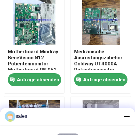
Über uns
Werksbesichtigung
Motherboard Mindray
Medizinische
Qualitätskontrolle
BeneVision N12
Ausrüstungszubehör
Patientenmonitor
Goldway UT4000A
Motherboard PN:051-
Patientenmonitor
Kontakt mit uns
002717-00
Blutsauerstoffplatine
Anfrage absenden
Anfrage absenden
Bitte um ein Angebot
Teile für Patientenmonitore
sales
Patientenmonitormodul