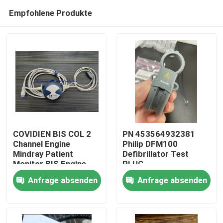
Empfohlene Produkte
COVIDIEN BIS COL 2
PN 453564932381
Channel Engine
Philip DFM100
Mindray Patient
Defibrillator Test
Zu Hause
Monitor BIS Engine,
PLUG
BIS Konverter, BIS
REF:989803171271
Anfrage absenden
Anfrage absenden
Prozessor
Produkte
Videos