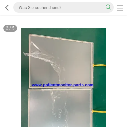
2
/
5