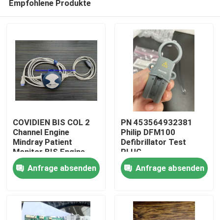
Empfohlene Produkte
COVIDIEN BIS COL 2
PN 453564932381
Channel Engine
Philip DFM100
Mindray Patient
Defibrillator Test
Monitor BIS Engine,
PLUG
Zu Hause
BIS Konverter, BIS
REF:989803171271
Anfrage absenden
Anfrage absenden
Prozessor
Produkte
Videos