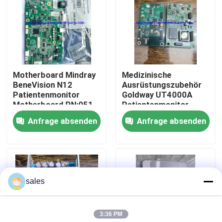
Über uns
Werksbesichtigung
Motherboard Mindray
Medizinische
BeneVision N12
Ausrüstungszubehör
Qualitätskontrolle
Patientenmonitor
Goldway UT4000A
Motherboard PN:051-
Patientenmonitor
002717-00
Blutsauerstoffplatine
Anfrage absenden
Anfrage absenden
Kontakt mit uns
Bitte um ein Angebot
sales
Teile für Patientenmonitore
3:36 PM
Patientenmonitormodul