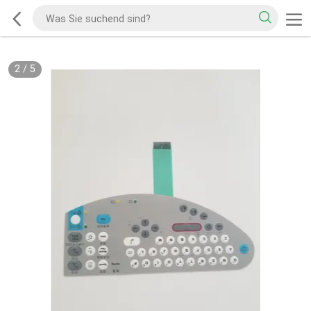
2
/
5