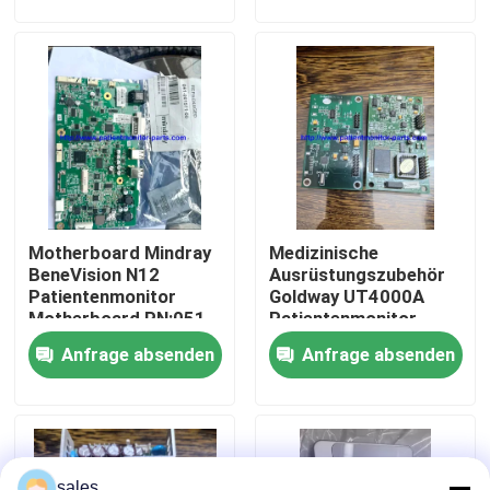
Über uns
Werksbesichtigung
Qualitätskontrolle
Motherboard Mindray
Medizinische
Kontakt mit uns
BeneVision N12
Ausrüstungszubehör
Patientenmonitor
Goldway UT4000A
Motherboard PN:051-
Patientenmonitor
Bitte um ein Angebot
002717-00
Blutsauerstoffplatine
Anfrage absenden
Anfrage absenden
Teile für Patientenmonitore
Patientenmonitormodul
sales