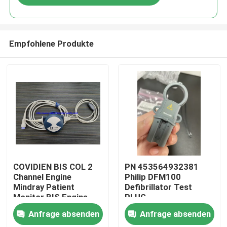
Empfohlene Produkte
Zu Hause
COVIDIEN BIS COL 2
PN 453564932381
Channel Engine
Philip DFM100
Mindray Patient
Defibrillator Test
Produkte
Monitor BIS Engine,
PLUG
BIS Konverter, BIS
REF:989803171271
Anfrage absenden
Anfrage absenden
Prozessor
Videos