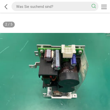
2
/
5