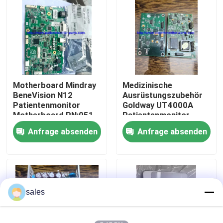
Über uns
Werksbesichtigung
Motherboard Mindray
Medizinische
Qualitätskontrolle
BeneVision N12
Ausrüstungszubehör
Patientenmonitor
Goldway UT4000A
Motherboard PN:051-
Patientenmonitor
Kontakt mit uns
002717-00
Blutsauerstoffplatine
Anfrage absenden
Anfrage absenden
Bitte um ein Angebot
Teile für Patientenmonitore
sales
Patientenmonitormodul