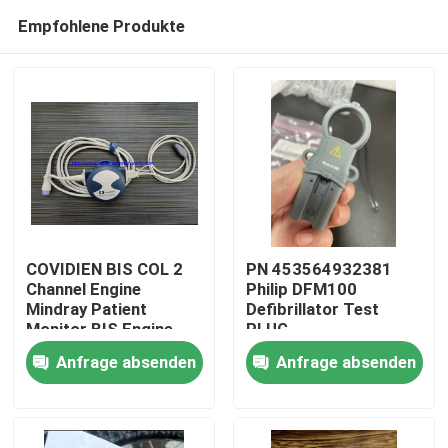
Empfohlene Produkte
COVIDIEN BIS COL 2
PN 453564932381
Channel Engine
Philip DFM100
Mindray Patient
Defibrillator Test
Zu Hause
Monitor BIS Engine,
PLUG
BIS Konverter, BIS
REF:989803171271
Anfrage absenden
Anfrage absenden
Prozessor
Produkte
Videos