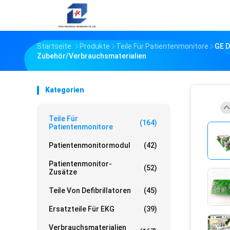
Startseite
Produkte
Teile Für Patientenmonitore
GE D
Zubehör/Verbrauchsmaterialien
Kategorien
Teile Für
(164)
Patientenmonitore
Patientenmonitormodul
(42)
Patientenmonitor-
(52)
Zusätze
Teile Von Defibrillatoren
(45)
Ersatzteile Für EKG
(39)
Verbrauchsmaterialien