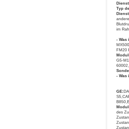
Dienst
Typ de
Dienst
andere
Blutdr
im Rah
- Was 
MX500
FM20 F
Modul
G5-M1
60002,
Sonde
- Was 
GE:
DA
S5,CA
B850,
Modul
des Zu
Zustan
Zustan
Zustan