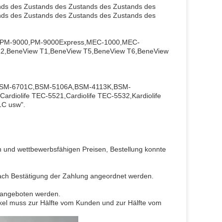
nds des Zustands des Zustands des Zustands des
nds des Zustands des Zustands des Zustands des
,PM-9000,PM-9000Express,MEC-1000,MEC-
,BeneView T1,BeneView T5,BeneView T6,BeneView
BSM-6701C,BSM-5106A,BSM-4113K,BSM-
diolife TEC-5521,Cardiolife TEC-5532,Kardiolife
1C usw".
 und wettbewerbsfähigen Preisen, Bestellung konnte
nach Bestätigung der Zahlung angeordnet werden.
 angeboten werden.
kel muss zur Hälfte vom Kunden und zur Hälfte vom