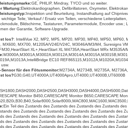
leistungsmarke:
GE, PHILIP, Mindray, TYCO und so weiter.
r Wartung:
Elektrokardiographen, Defibrillatoren, Oxymeter, Elektroka
leistungstyp:
Inspektion und Beurteilung, Instandhaltung auf Chipni
 wichtige Teile; Verkauf / Ersatz von Teilen, verschiedene Leiterplatte
uckmodule, Bildschirme, Tastaturen, Parametermodule, Encoder usw.; 
men der Garantie, Software-Upgrade.
ist los?
: IntelliVue X2, MP2, MP5, MP20, MP30, MP40, MP50, MP60, 
, MX600, MX700, M1205A/V24E/V24C, M3046A/M3/M4, Suresigns VM1
M30,HeartStart XL+,HeartStart XL M4735A,HeartStart MRx M3535A
e:
M3000A,M3001A,M3002A,M3012A,M3014A,M3015A,M3015B,M3016A
019A,M1013A,IntelliBridge EC10 REF865115,M1012A,M1020A,M1034
 usw.
-Sensor für den Fötusmonitor
:
M2734A, M2734B, M2735A, M2736A,
ist los?
G30,G40,UT4000A,UT4000Apro,UT4000,UT4000B,UT6000B
SH1800,DASH2000,DASH2500,DASH3000,DASH4000,DASH5000,Date
RESCAPE Monitor B450,CARESCAPE Monitor B650,CARESCAPE Moni
B20,B20i,B30,B40,Solar8000,Solar8000i,MAC800,MAC1600,MAC350
e:
Ein Teil des Zustands des Zustands des Zustands des Zustands de
stands des Zustands des Zustands des Zustands des Zustands des Z
ds des Zustands des Zustands des Zustands des Zustands des Zusta
ds des Zustands des Zustands des Zustands des Zustands des Zusta
ds des Zustands des Zustands des Zustands des Zustands des Zusta