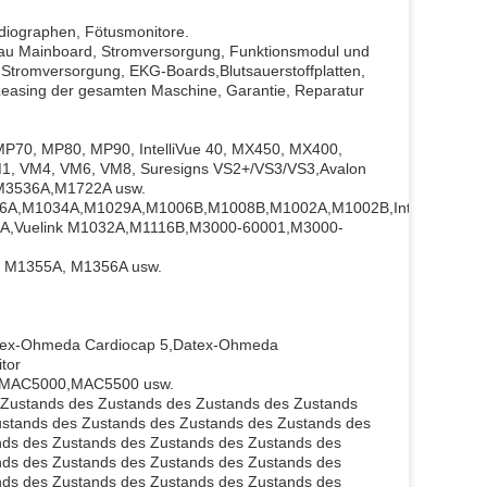
rdiographen, Fötusmonitore.
veau Mainboard, Stromversorgung, Funktionsmodul und
n, Stromversorgung, EKG-Boards,Blutsauerstoffplatten,
Leasing der gesamten Maschine, Garantie, Reparatur
MP70, MP80, MP90, IntelliVue 40, MX450, MX400,
, VM4, VM6, VM8, Suresigns VS2+/VS3/VS3,Avalon
/M3536A,M1722A usw.
,M1034A,M1029A,M1006B,M1008B,M1002A,M1002B,IntelliVue
A,Vuelink M1032A,M1116B,M3000-60001,M3000-
 M1355A, M1356A usw.
x-Ohmeda Cardiocap 5,Datex-Ohmeda
tor
0,MAC5000,MAC5500 usw.
s Zustands des Zustands des Zustands des Zustands
ustands des Zustands des Zustands des Zustands des
nds des Zustands des Zustands des Zustands des
nds des Zustands des Zustands des Zustands des
nds des Zustands des Zustands des Zustands des