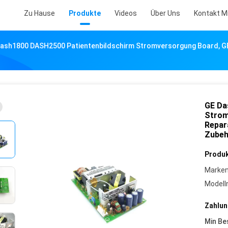
Zu Hause
Produkte
Videos
Über Uns
Kontakt M
ash1800 DASH2500 Patientenbildschirm Stromversorgung Board, GE 
GE Da
Strom
Repar
Zubeh
Produk
Marke
Model
Zahlun
Min Be