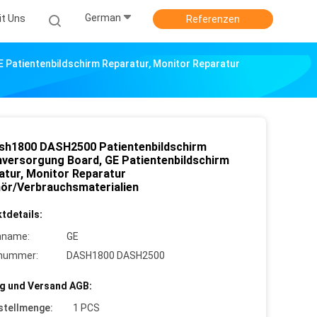
German
it Uns
Referenzen
Patientenbildschirm Reparatur, Monitor Reparatur
sh1800 DASH2500 Patientenbildschirm
versorgung Board, GE Patientenbildschirm
atur, Monitor Reparatur
ör/Verbrauchsmaterialien
tdetails:
nname:
GE
lnummer:
DASH1800 DASH2500
g und Versand AGB:
stellmenge:
1 PCS