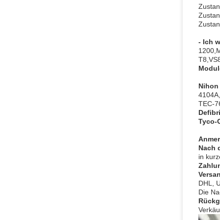
Zustan
Zustan
Zustan
- Ich 
1200,
T8,VS8
Modul
Nihon
4104A,
TEC-76
Defibri
Tyco-
Anmer
Nach 
in kur
Zahlu
Versa
DHL, U
Die Na
Rückg
Verkäu