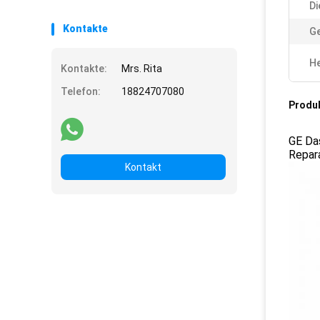
Di
Kontakte
Ge
He
Kontakte:
Mrs. Rita
Telefon:
18824707080
Produ
GE Da
Repar
Kontakt