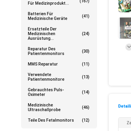
(167)
Für Medizinprodukt...
Batterien Für
(41)
Medizinische Geräte
Ersatzteile Der
Medizinischen
(24)
Ausrüstung...
Reparatur Des
(30)
Patientenmonitors
MMS Reparatur
(11)
Verwendete
(13)
Patientenmonitore
Gebrauchtes Puls-
(14)
Oximeter
Medizinische
Detail
(46)
Ultraschallprobe
Teile Des Fetalmonitors
(12)
Z