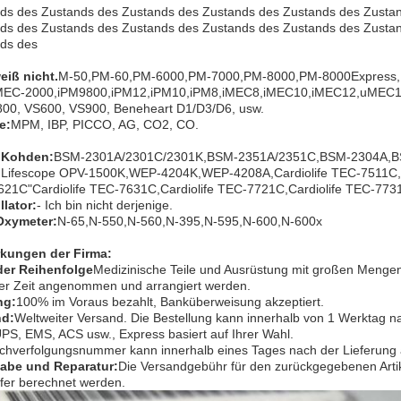
ds des Zustands des Zustands des Zustands des Zustands des Zusta
ds des Zustands des Zustands des Zustands des Zustands des Zusta
ds des
weiß nicht.
M-50,PM-60,PM-6000,PM-7000,PM-8000,PM-8000Express
MEC-2000,iPM9800,iPM12,iPM10,iPM8,iMEC8,iMEC10,iMEC12,uMEC12
00, VS600, VS900, Beneheart D1/D3/D6, usw.
e:
MPM, IBP, PICCO, AG, CO2, CO.
 Kohden
:
BSM-2301A/2301C/2301K,BSM-2351A/2351C,BSM-2304A,
Lifescope OPV-1500K,WEP-4204K,WEP-4208A,Cardiolife TEC-7511C,Car
21C"Cardiolife TEC-7631C,Cardiolife TEC-7721C,Cardiolife TEC-773
llator
:
- Ich bin nicht derjenige.
Oxymeter
:
N-65,N-550,N-560,N-395,N-595,N-600,N-600x
kungen der Firma:
der Reihenfolge
Medizinische Teile und Ausrüstung mit großen Mengen
zer Zeit angenommen und arrangiert werden.
ng:
100% im Voraus bezahlt, Banküberweisung akzeptiert.
nd:
Weltweiter Versand. Die Bestellung kann innerhalb von 1 Werktag 
PS, EMS, ACS usw., Express basiert auf Ihrer Wahl.
chverfolgungsnummer kann innerhalb eines Tages nach der Lieferung
abe und Reparatur:
Die Versandgebühr für den zurückgegebenen Arti
fer berechnet werden.