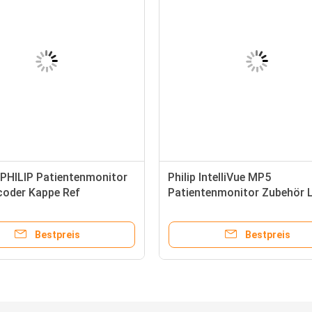
 PHILIP Patientenmonitor
Philip IntelliVue MP5
ncoder Kappe Ref
Patientenmonitor Zubehör 
728610
Karte M8100-26483
Bestpreis
Bestpreis