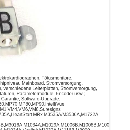
lektrokardiographen, Fötusmonitore.
 Chipniveau Mainboard, Stromversorgung,
n, verschiedene Leiterplatten, Stromversorgung,
staturen, Parametermodule, Encoder usw.;
 Garantie, Software-Upgrade.
60,MP70,MP80,MP90,IntelliVue
VM1,VM4,VM6,VM8,Suresigns
M4735A,HeartStart MRx M3535A/M3536A,M1722A
,M3016A,M1034A,M1029A,M1006B,M1008B,M1002A,M1002B,