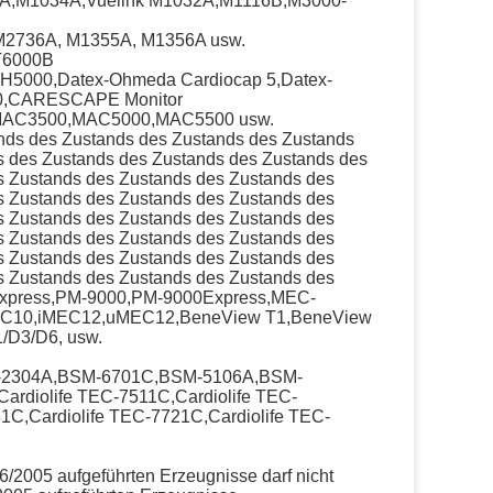
0A,M1034A,Vuelink M1032A,M1116B,M3000-
M2736A, M1355A, M1356A usw.
T6000B
00,Datex-Ohmeda Cardiocap 5,Datex-
0,CARESCAPE Monitor
,MAC3500,MAC5000,MAC5500 usw.
ands des Zustands des Zustands des Zustands
s des Zustands des Zustands des Zustands des
s Zustands des Zustands des Zustands des
s Zustands des Zustands des Zustands des
s Zustands des Zustands des Zustands des
s Zustands des Zustands des Zustands des
s Zustands des Zustands des Zustands des
s Zustands des Zustands des Zustands des
xpress,PM-9000,PM-9000Express,MEC-
EC10,iMEC12,uMEC12,BeneView T1,BeneView
/D3/D6, usw.
-2304A,BSM-6701C,BSM-5106A,BSM-
diolife TEC-7511C,Cardiolife TEC-
31C,Cardiolife TEC-7721C,Cardiolife TEC-
6/2005 aufgeführten Erzeugnisse darf nicht