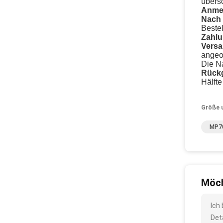
übers
Anmer
Nach 
Beste
Zahlu
Versa
angeo
Die N
Rückg
Hälft
Größe 
MP70
Möch
Ich
Det