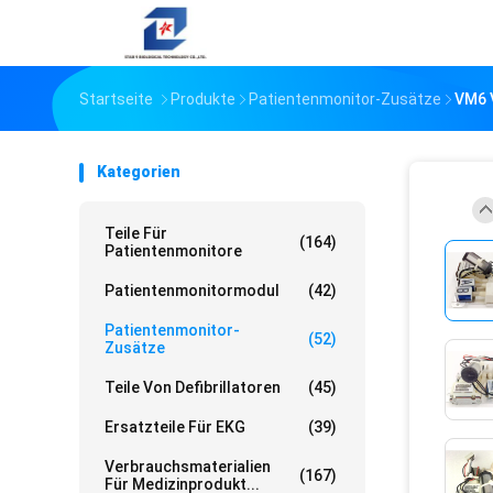
Startseite
Produkte
Patientenmonitor-Zusätze
VM6 
Kategorien
Teile Für
(164)
Patientenmonitore
Patientenmonitormodul
(42)
Patientenmonitor-
(52)
Zusätze
Teile Von Defibrillatoren
(45)
Ersatzteile Für EKG
(39)
Verbrauchsmaterialien
(167)
Für Medizinprodukt...