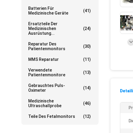
Batterien Für
(41)
Medizinische Geräte
Ersatzteile Der
Medizinischen
(24)
Ausrüstung...
Reparatur Des
(30)
Patientenmonitors
MMS Reparatur
(11)
Verwendete
(13)
Patientenmonitore
Gebrauchtes Puls-
(14)
Oximeter
Detail
Medizinische
(46)
Ultraschallprobe
Pr
Teile Des Fetalmonitors
(12)
Di