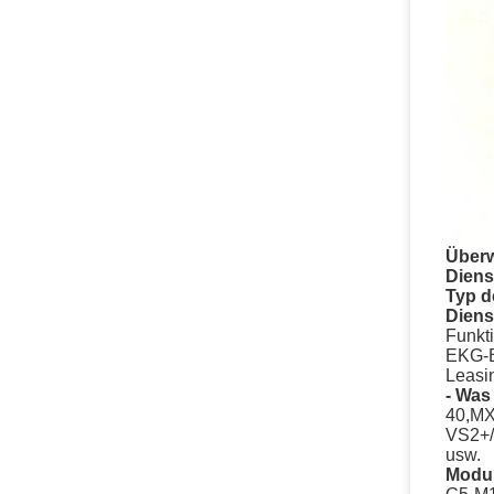
Über
Diens
Typ d
Diens
Funkti
EKG-B
Leasi
- Was 
40,MX
VS2+/
usw.
Modul