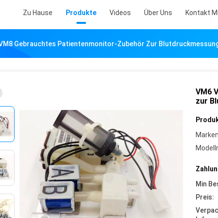
Zu Hause
Produkte
Videos
Über Uns
Kontakt M
VM8 Gebrauchtes Patientenmonitor-Zubehör Zur Blutdruckmessun
VM6 V
zur B
Produk
Marke
Model
Zahlun
Min Be
Preis:
Verpa