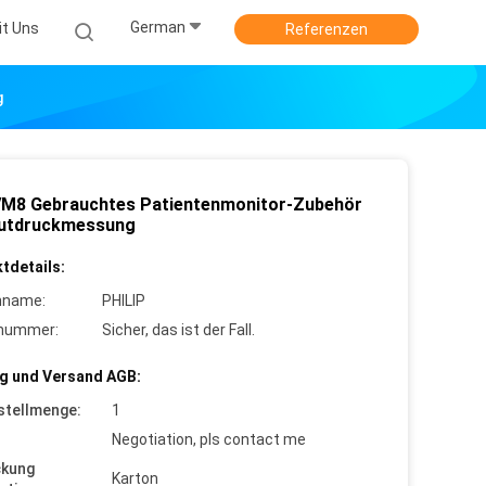
German
it Uns
Referenzen
g
M8 Gebrauchtes Patientenmonitor-Zubehör
lutdruckmessung
tdetails:
nname:
PHILIP
lnummer:
Sicher, das ist der Fall.
g und Versand AGB:
stellmenge:
1
Negotiation, pls contact me
ckung
Karton