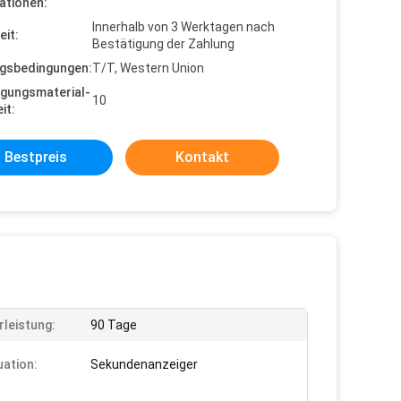
ationen:
Innerhalb von 3 Werktagen nach
eit:
Bestätigung der Zahlung
gsbedingungen:
T/T, Western Union
gungsmaterial-
10
it:
Bestpreis
Kontakt
leistung:
90 Tage
uation:
Sekundenanzeiger