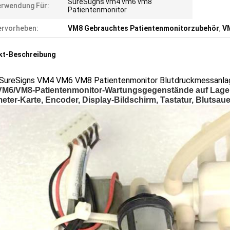
SureSugns vm4 vm6 vm8
rwendung Für:
Patientenmonitor
rvorheben:
VM8 Gebrauchtes Patientenmonitorzubehör
,
V
kt-Beschreibung
p SureSigns VM4 VM6 VM8 Patientenmonitor Blutdruckmessanlag
M6/VM8-Patientenmonitor-Wartungsgegenstände auf Lager
eter-Karte, Encoder, Display-Bildschirm, Tastatur, Blutsaue