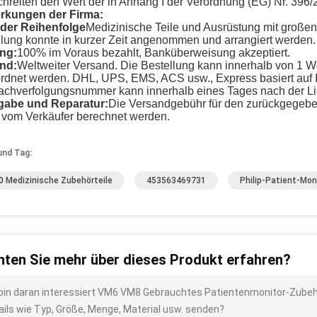
chreiten den Wert der in Anhang I der Verordnung (EG) Nr. 396/
kungen der Firma:
der Reihenfolge
Medizinische Teile und Ausrüstung mit große
llung konnte in kurzer Zeit angenommen und arrangiert werden.
ng:
100% im Voraus bezahlt, Banküberweisung akzeptiert.
nd:
Weltweiter Versand. Die Bestellung kann innerhalb von 1 
rdnet werden. DHL, UPS, EMS, ACS usw., Express basiert auf I
achverfolgungsnummer kann innerhalb eines Tages nach der L
abe und Reparatur:
Die Versandgebühr für den zurückgegebe
e vom Verkäufer berechnet werden.
und Tag:
 Medizinische Zubehörteile
453563469731
Philip-Patient-Mon
ten Sie mehr über dieses Produkt erfahren?
 bin daran interessiert VM6 VM8 Gebrauchtes Patientenmonitor-Zubeh
ails wie Typ, Größe, Menge, Material usw. senden?