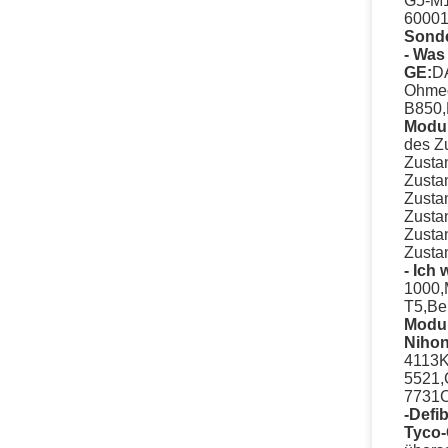
G5-M1
60001
Sonde
- Was 
GE:
D
Ohme
B850,
Modul
des Z
Zusta
Zusta
Zusta
Zusta
Zusta
Zusta
- Ich 
1000,
T5,Be
Modul
Niho
4113K
5521,
7731C
-Defib
Tyco