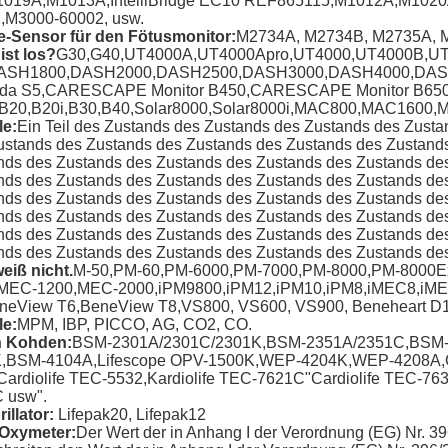
019A,M1013A,IntelliBridge EC10 REF865115,M1012A,M102
,M3000-60002, usw.
-Sensor für den Fötusmonitor
:
M2734A, M2734B, M2735A, 
ist los?
G30,G40,UT4000A,UT4000Apro,UT4000,UT4000B,U
ASH1800,DASH2000,DASH2500,DASH3000,DASH4000,DASH50
da S5,CARESCAPE Monitor B450,CARESCAPE Monitor B65
B20,B20i,B30,B40,Solar8000,Solar8000i,MAC800,MAC1600
e:
Ein Teil des Zustands des Zustands des Zustands des Zust
ustands des Zustands des Zustands des Zustands des Zustand
nds des Zustands des Zustands des Zustands des Zustands de
nds des Zustands des Zustands des Zustands des Zustands de
nds des Zustands des Zustands des Zustands des Zustands de
nds des Zustands des Zustands des Zustands des Zustands de
nds des Zustands des Zustands des Zustands des Zustands de
nds des Zustands des Zustands des Zustands des Zustands de
weiß nicht.
M-50,PM-60,PM-6000,PM-7000,PM-8000,PM-8000E
MEC-1200,MEC-2000,iPM9800,iPM12,iPM10,iPM8,iMEC8,iM
neView T6,BeneView T8,VS800, VS600, VS900, Beneheart D1
e:
MPM, IBP, PICCO, AG, CO2, CO.
n Kohden
:
BSM-2301A/2301C/2301K,BSM-2351A/2351C,BSM
,BSM-4104A,Lifescope OPV-1500K,WEP-4204K,WEP-4208A,Car
Cardiolife TEC-5532,Kardiolife TEC-7621C"Cardiolife TEC-76
 usw".
rillator
:
Lifepak20, Lifepak12
-Oxymeter
:
Der Wert der in Anhang I der Verordnung (EG) Nr. 39