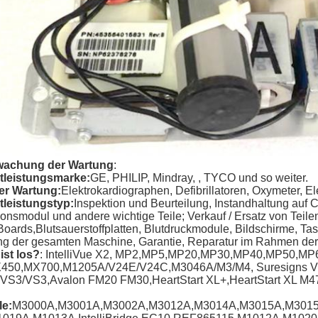
wachung der Wartung
:
tleistungsmarke:
GE, PHILIP, Mindray, , TYCO und so weiter.
er Wartung:
Elektrokardiographen, Defibrillatoren, Oxymeter, E
tleistungstyp:
Inspektion und Beurteilung, Instandhaltung auf
onsmodul und andere wichtige Teile; Verkauf / Ersatz von Teile
oards,Blutsauerstoffplatten, Blutdruckmodule, Bildschirme, Ta
ng der gesamten Maschine, Garantie, Reparatur im Rahmen der
ist los?
: IntelliVue X2, MP2,MP5,MP20,MP30,MP40,MP50,MP
450,MX700,M1205A/V24E/V24C,M3046A/M3/M4, Suresigns 
VS3/VS3,Avalon FM20 FM30,HeartStart XL+,HeartStart XL 
e:
M3000A,M3001A,M3002A,M3012A,M3014A,M3015A,M3015B