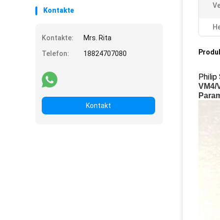
Ve
Kontakte
He
Kontakte:
Mrs. Rita
Produ
Telefon:
18824707080
Phili
VM4/V
Param
Kontakt