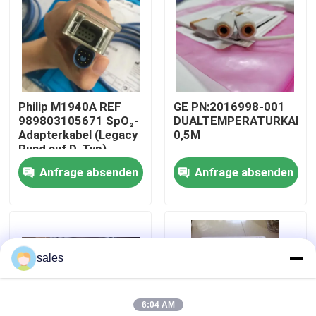
Über uns
Werksbesichtigung
Philip M1940A REF
GE PN:2016998-001
989803105671 SpO₂-
DUALTEMPERATURKABE
Qualitätskontrolle
Adapterkabel (Legacy
0,5M
Rund auf D-Typ)
Anfrage absenden
Anfrage absenden
Kontakt mit uns
Bitte um ein Angebot
sales
Teile für Patientenmonitore
6:04 AM
Patientenmonitormodul