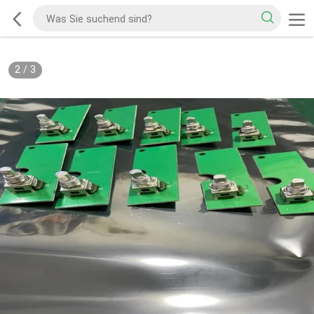
2
/
3