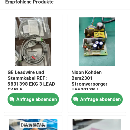
Empfohlene Produkte
GE Leadwire und
Nixon Kohden
Stammkabel REF:
Bsm2301
5831398 EKG 3 LEAD
Stromversorger
CABLE
U550013B /
Zu Hause
UNDETACHABLE
U550013C
Anfrage absenden
Anfrage absenden
GRABBER AHA 4.7M
15FT
Produkte
Videos