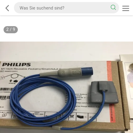
2
/
9