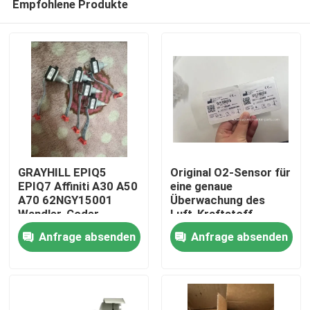
Empfohlene Produkte
GRAYHILL EPIQ5
Original O2-Sensor für
EPIQ7 Affiniti A30 A50
eine genaue
A70 62NGY15001
Überwachung des
Wandler-Coder
Luft-Kraftstoff-
Zu Hause
Verhältnisses
Anfrage absenden
Anfrage absenden
Produkte
Videos