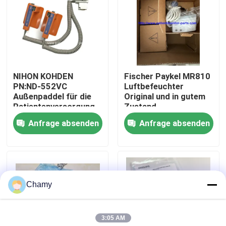
Über uns
Werksbesichtigung
NIHON KOHDEN
Fischer Paykel MR810
PN:ND-552VC
Luftbefeuchter
Qualitätskontrolle
Außenpaddel für die
Original und in gutem
Patientenversorgung
Zustand
Anfrage absenden
Anfrage absenden
Kontakt mit uns
Bitte um ein Angebot
Chamy
Teile für Patientenmonitore
3:05 AM
Patientenmonitormodul