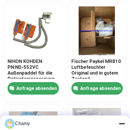
Über uns
Werksbesichtigung
Qualitätskontrolle
NIHON KOHDEN
Fischer Paykel MR810
PN:ND-552VC
Luftbefeuchter
Kontakt mit uns
Außenpaddel für die
Original und in gutem
Patientenversorgung
Zustand
Anfrage absenden
Anfrage absenden
Bitte um ein Angebot
Teile für Patientenmonitore
Chamy
Patientenmonitormodul