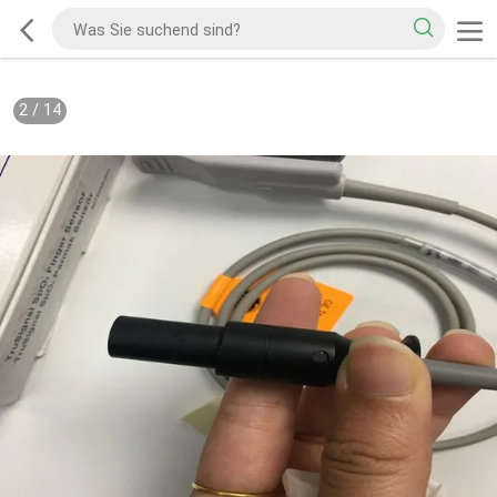
2
/
14