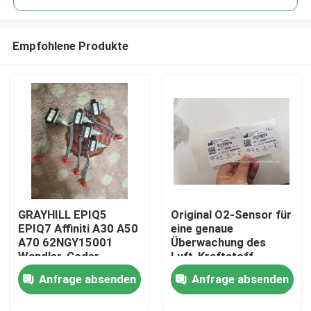
Empfohlene Produkte
GRAYHILL EPIQ5
Original O2-Sensor für
Zu Hause
EPIQ7 Affiniti A30 A50
eine genaue
A70 62NGY15001
Überwachung des
Wandler-Coder
Luft-Kraftstoff-
Produkte
Verhältnisses
Anfrage absenden
Anfrage absenden
Videos