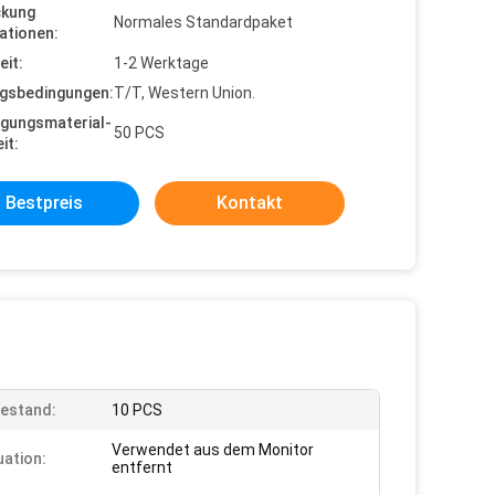
ckung
Normales Standardpaket
ationen:
eit:
1-2 Werktage
gsbedingungen:
T/T, Western Union.
gungsmaterial-
50 PCS
it:
Bestpreis
Kontakt
estand:
10 PCS
Verwendet aus dem Monitor
uation:
entfernt