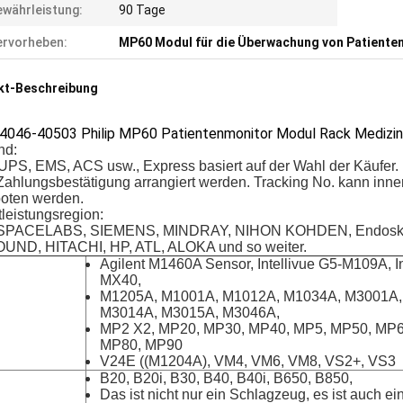
währleistung:
90 Tage
rvorheben:
MP60 Modul für die Überwachung von Patiente
kt-Beschreibung
4046-40503 Philip MP60 Patientenmonitor Modul Rack Medizint
nd:
UPS, EMS, ACS usw., Express basiert auf der Wahl der Käufer.
Zahlungsbestätigung arrangiert werden. Tracking No. kann inne
oten werden.
leistungsregion:
, SPACELABS, SIEMENS, MINDRAY, NIHON KOHDEN, Endosk
UND, HITACHI, HP, ATL, ALOKA und so weiter.
Agilent M1460A Sensor, Intellivue G5-M109A, In
MX40,
M1205A, M1001A, M1012A, M1034A, M3001A,
M3014A, M3015A, M3046A,
MP2 X2, MP20, MP30, MP40, MP5, MP50, MP6
MP80, MP90
V24E ((M1204A), VM4, VM6, VM8, VS2+, VS3
B20, B20i, B30, B40, B40i, B650, B850,
Das ist nicht nur ein Schlagzeug, es ist auch ei