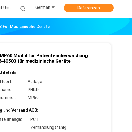
German
it Uns
Referenzen
 Für Medizinische Geräte
p MP60 Modul für Patientenüberwachung
-40503 für medizinische Geräte
tdetails:
ftsort:
Vorlage
nname:
PHILIP
lnummer:
MP60
g und Versand AGB:
stellmenge:
PC 1
Verhandlungsfähig