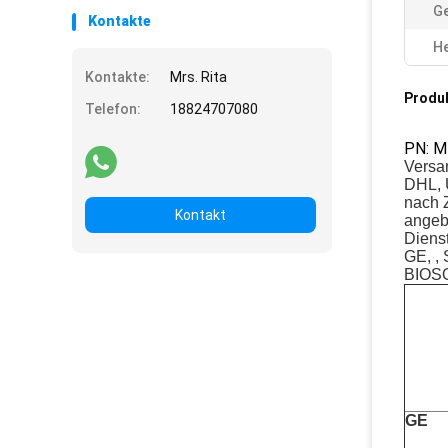
Ge
Kontakte
He
Kontakte:
Mrs. Rita
Produ
Telefon:
18824707080
PN: M
Versa
DHL, 
nach 
Kontakt
angeb
Dienst
GE, 
BIOSO
GE