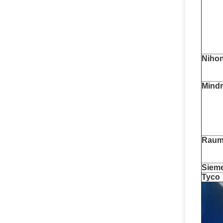
Niho
Mind
Raumf
Siem
Tyco