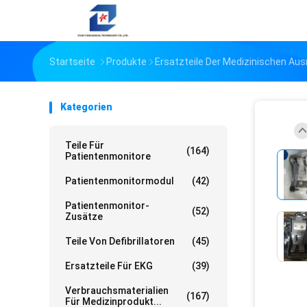
Startseite
Produkte
Ersatzteile Der Medizinischen Au
Kategorien
Teile Für
(164)
Patientenmonitore
Patientenmonitormodul
(42)
Patientenmonitor-
(52)
Zusätze
Teile Von Defibrillatoren
(45)
Ersatzteile Für EKG
(39)
Verbrauchsmaterialien
(167)
Für Medizinprodukt...