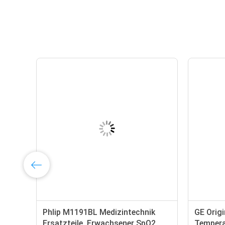
Phlip M1191BL Medizintechnik
GE Origi
art
Ersatzteile, Erwachsener SpO2
Tempera