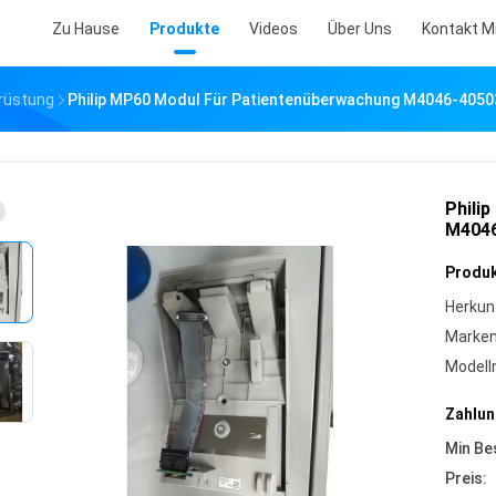
Zu Hause
Produkte
Videos
Über Uns
Kontakt M
srüstung
Philip MP60 Modul Für Patientenüberwachung M4046-40503
Phili
M4046
Produk
Herkun
Marke
Model
Zahlun
Min Be
Preis: