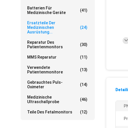
Batterien Für
(41)
Medizinische Geräte
Ersatzteile Der
Medizinischen
(24)
Ausrüstung...
Reparatur Des
(30)
Patientenmonitors
MMS Reparatur
(11)
Verwendete
(13)
Patientenmonitore
Gebrauchtes Puls-
(14)
Oximeter
Detail
Medizinische
(46)
Ultraschallprobe
P
Teile Des Fetalmonitors
(12)
Pr