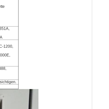
tte
351A,
8A
C-1200,
000E,
388,
ichtigen.