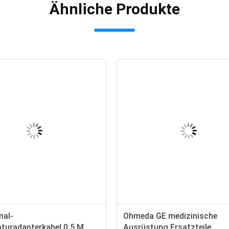
Ähnliche Produkte
nal-
Ohmeda GE medizinische
turadapterkabel 0,5 M
Ausrüstung Ersatzteile,