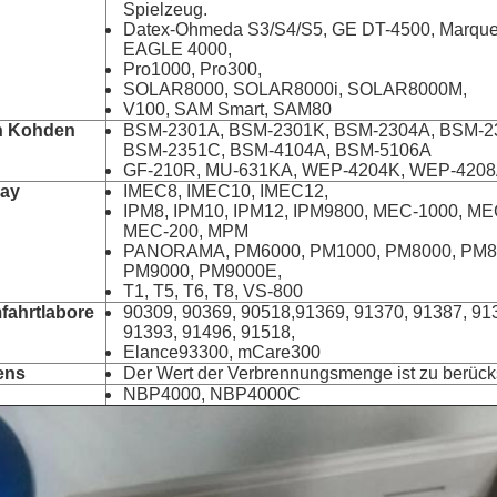
Spielzeug.
Datex-Ohmeda S3/S4/S5, GE DT-4500, Marque
EAGLE 4000,
Pro1000, Pro300,
SOLAR8000, SOLAR8000i, SOLAR8000M,
V100, SAM Smart, SAM80
n Kohden
BSM-2301A, BSM-2301K, BSM-2304A, BSM-2
BSM-2351C, BSM-4104A, BSM-5106A
GF-210R, MU-631KA, WEP-4204K, WEP-420
ray
IMEC8, IMEC10, IMEC12,
IPM8, IPM10, IPM12, IPM9800, MEC-1000, ME
MEC-200, MPM
PANORAMA, PM6000, PM1000, PM8000, PM8
PM9000, PM9000E,
T1, T5, T6, T8, VS-800
ahrtlabore
90309, 90369, 90518,91369, 91370, 91387, 91
91393, 91496, 91518,
Elance93300, mCare300
ens
Der Wert der Verbrennungsmenge ist zu berücks
NBP4000, NBP4000C