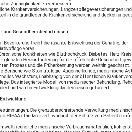
sche Zugänglichkeit zu verbessern.
liche Krankenversicherungen, Langzeitpflegeversicherungen und
iterhin die grundlegende Krankenversicherung und decken unged
s- und Gesundheitsbedürfnissen
n Bevölkerung treibt die rasante Entwicklung der Geriatrie, der
iativpflege voran.
 Chronische Krankheiten wie Bluthochdruck, Diabetes, Herz-Kreis
r globalen Herausforderung für die öffentliche Gesundheit gew
ten Prozess und die Früherkennung werden weithin geschätzt.
e Bereiche wie Stomatologie, Augenheilkunde, medizinische Äst
chnelles Wachstum, unabhängig von der öffentlichen Krankenvers
flege
: Das integrierte Modell von medizinischer Behandlung, Reha
liert und wird in Entwicklungsländern rasch gefördert.
 Entwicklung
zbestimmungen
: Die grenzüberschreitende Verwaltung medizinisc
 und HIPAA standardisiert, wodurch der Schutz von Patienteninf
Umweltfreundliche medizinische Verbrauchsmaterialien, kohlens