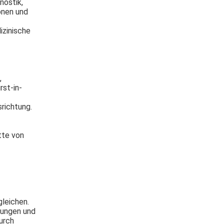
nostik,
onen und
izinische
,
st-in-
richtung.
tte von
gleichen.
lungen und
urch