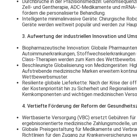
Durchbrüche in der Präzisionsmedizin
: Genomsequenzie
Zell- und Gentherapie, ADC-Medikamente und mRNA-Im
fördern die personalisierte Behandlung.
Intelligente minimalinvasive Geräte
: Chirurgische Robo
Geräte werden weltweit populär und werden zur Haupt
3. Aufwertung der industriellen Innovation und Ums
Biopharmazeutische Innovation
: Globale Pharmaunter
Autoimmunerkrankungen, Stoffwechselerkrankungen un
Class-Therapien werden zum Kern des Wettbewerbs.
Beschleunigte Globalisierung von Medizingeräten
: Hi
Aufstrebende medizinische Marken erweitern kontinuier
Wettbewerbsmuster.
Resiliente globale Lieferkette
: Nach der Krise der öf
der Kostenpriorität hin zu Sicherheit und Regionalisie
Kernkomponenten und wichtigen medizinischen Verso
4. Vertiefte Förderung der Reform der Gesundheit
Wertbasierte Versorgung (VBC) ersetzt Gebühren für
ergebnisorientierte medizinische Zahlungsmodelle, um
Globale Preisgestaltung für Medikamente und Verbra
Richtlinien für den Zugang zur Krankenversicherung 