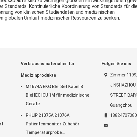
iebsabläufe sind zu wichtigen globalen Entwicklungszielen gew
er Standards
: Kontinuierliche Koordinierung von Standards für di
nnung von klinischen Studiendaten und medizinischen
n globalen Umlauf medizinischer Ressourcen zu senken.
Verbrauchsmaterialien für
Folgen Sie uns
Zimmer 1199, 
Medizinprodukte
JINSHAZHOU 
M1674A EKG Blei Set Kabel 3
Blei IEC ICU 1M für medizinische
STREET BAIY
Geräte
Guangzhou
PHLIP 21075A 21076A
18824707080
rt
Patientenmonitor Zubehör
Temperaturprobe