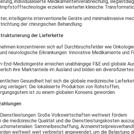
rung, individualisierte Medikamentenverabreichung, Begleitdiag
pfstofftechnologie erzielen weiterhin klinische Transformati
ter, intelligente interventionelle Geräte und minimalinvasive med
richtung der chirurgischen Behandlung.
trukturierung der Lieferkette
nehmen konzentrieren sich auf Durchbruchsfelder wie Onkologie
d neurologische Erkrankungen. Innovative Medikamente und Fir
gh-End-Medizingeräte erreichen unabhängige F&E und globale Aus
lich ihre Marktanteile im Ausland und bilden ein diversifiziertes
fentlichen Gesundheit hat sich die globale medizinische Lieferke
rung verlagert. Die lokalisierte Produktion von Rohstoffen,
rgungsgütern ist zu einem globalen Konsens geworden.
szahlungen
 Dienstleistungen
: Große Volkswirtschaften weltweit fördern
 die medizinische Qualität und die Dienstleistungskosten auszu
uchsmaterialien
: Sammelbeschaffung, Arzneimittelpreisverhand
werden weltweit weit verbreitet angewendet, um die Belastung d