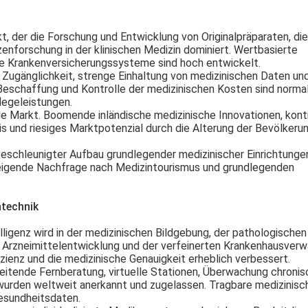
, der die Forschung und Entwicklung von Originalpräparaten, die
enforschung in der klinischen Medizin dominiert. Wertbasierte
he Krankenversicherungssysteme sind hoch entwickelt.
he Zugänglichkeit, strenge Einhaltung von medizinischen Daten un
 Beschaffung und Kontrolle der medizinischen Kosten sind normali
legeleistungen.
e Markt. Boomende inländische medizinische Innovationen, konti
s und riesiges Marktpotenzial durch die Alterung der Bevölkeru
Beschleunigter Aufbau grundlegender medizinischer Einrichtunge
steigende Nachfrage nach Medizintourismus und grundlegenden
ntechnik
elligenz wird in der medizinischen Bildgebung, der pathologischen
er Arzneimittelentwicklung und der verfeinerten Krankenhausver
izienz und die medizinische Genauigkeit erheblich verbessert.
eitende Fernberatung, virtuelle Stationen, Überwachung chronis
wurden weltweit anerkannt und zugelassen. Tragbare medizinisc
esundheitsdaten.