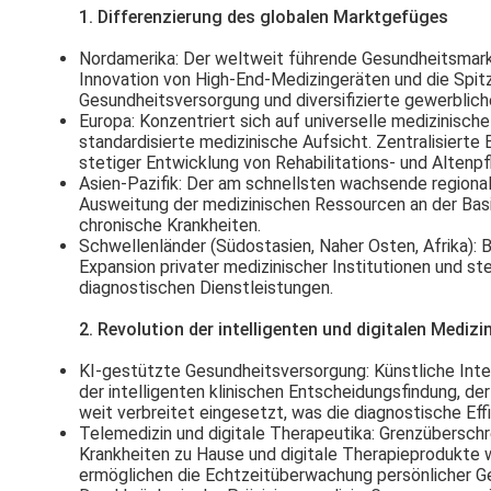
1. Differenzierung des globalen Marktgefüges
Nordamerika
: Der weltweit führende Gesundheitsmarkt
Innovation von High-End-Medizingeräten und die Spitz
Gesundheitsversorgung und diversifizierte gewerblic
Europa
: Konzentriert sich auf universelle medizinisc
standardisierte medizinische Aufsicht. Zentralisierte
stetiger Entwicklung von Rehabilitations- und Altenpf
Asien-Pazifik
: Der am schnellsten wachsende regional
Ausweitung der medizinischen Ressourcen an der Basi
chronische Krankheiten.
Schwellenländer (Südostasien, Naher Osten, Afrika)
: 
Expansion privater medizinischer Institutionen und 
diagnostischen Dienstleistungen.
2. Revolution der intelligenten und digitalen Medizi
KI-gestützte Gesundheitsversorgung
: Künstliche Int
der intelligenten klinischen Entscheidungsfindung, d
weit verbreitet eingesetzt, was die diagnostische Eff
Telemedizin und digitale Therapeutika
: Grenzüberschr
Krankheiten zu Hause und digitale Therapieprodukte 
ermöglichen die Echtzeitüberwachung persönlicher G