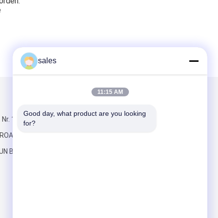
orden.
e
sales
11:15 AM
Mailen Sie uns
Good day, what product are you looking 
Nr. 119
for?
ROAD JINSHAU
UN Bereich
Senden Sie