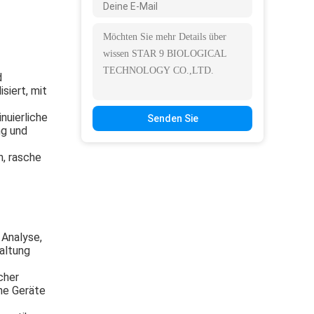
d
siert, mit
nuierliche
Senden Sie
ng und
n, rasche
 Analyse,
waltung
cher
he Geräte