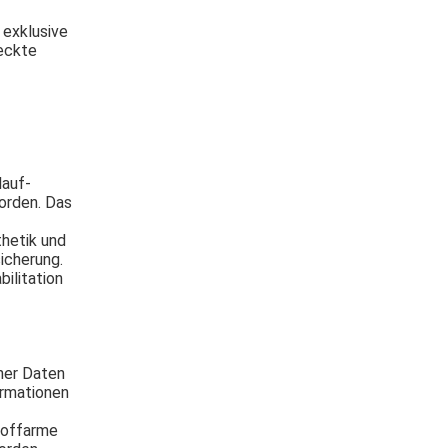
 exklusive
eckte
lauf-
orden. Das
hetik und
icherung.
bilitation
her Daten
ormationen
toffarme