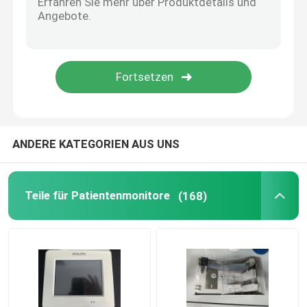
MMS Reparatur
Verwendete Patientenmonitore
Gebrauchtes Puls-Oximeter
ANDERE KATEGORIEN AUS UNS
Medizinische Ultraschallprobe
Teile für Patientenmonitore
(168)
Teile des Fetalmonitors