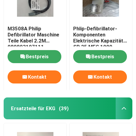
M3508A Philip
Phlip-Defibrillator-
Defibrillator Maschine
Komponenten
Teile Kabel 2.2M
Elektrische Kapazität
989803197111
SP 25 MEG 1000
453564222111-B
Bestpreis
Bestpreis
Kontakt
Kontakt
Ersatzteile für EKG
(39)