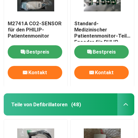
M2741A CO2-SENSOR
Standard-
für den PHILIP-
Medizinischer
Patientenmonitor
Patientenmonitor-Teile
Encoder für PHLIP
VM6 VM8
Bestpreis
Bestpreis
Kontakt
Kontakt
Teile von Defibrillatoren
(48)