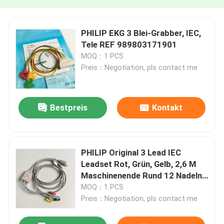
PHILIP EKG 3 Blei-Grabber, IEC,
Tele REF 989803171901
MOQ：1 PCS
Preis：Negotiation, pls contact me
Bestpreis
Kontakt
PHILIP Original 3 Lead IEC
Leadset Rot, Grün, Gelb, 2,6 M
Maschinenende Rund 12 Nadeln
PN:989803143171
MOQ：1 PCS
Preis：Negotiation, pls contact me