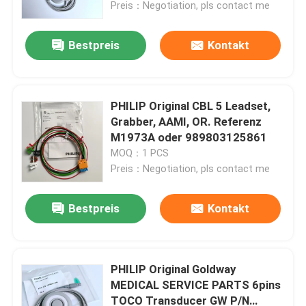
gutes Produkt.
Preis：Negotiation, pls contact me
Bestpreis
Kontakt
PHILIP Original CBL 5 Leadset,
Grabber, AAMI, OR. Referenz
M1973A oder 989803125861
MOQ：1 PCS
Preis：Negotiation, pls contact me
Bestpreis
Kontakt
Zu Hause
Produkte
PHILIP Original Goldway
MEDICAL SERVICE PARTS 6pins
TOCO Transducer GW P/N
Videos