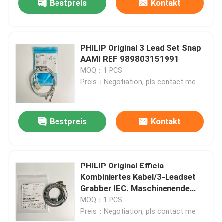
Bestpreis
Kontakt
PHILIP Original 3 Lead Set Snap
AAMI REF 989803151991
MOQ：1 PCS
Preis：Negotiation, pls contact me
Bestpreis
Kontakt
PHILIP Original Efficia
Kombiniertes Kabel/3-Leadset
Grabber IEC. Maschinenende
Runde 12-Pin, Referenz:
MOQ：1 PCS
989803160741
Preis：Negotiation, pls contact me