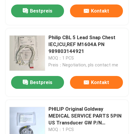
Bestpreis
Kontakt
Philip CBL 5 Lead Snap Chest
IEC,ICU,REF M1604A PN
989803144921
MOQ：1 PCS
Preis：Negotiation, pls contact me
Bestpreis
Kontakt
PHILIP Original Goldway
MEDICAL SERVICE PARTS 5PIN
US Transducer GW P/N
989803174921 Das ist ein sehr
MOQ：1 PCS