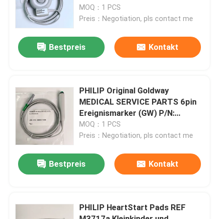
989803174941 Das ist ein sehr
MOQ：1 PCS
gutes Produkt.
Preis：Negotiation, pls contact me
Über uns
Bestpreis
Kontakt
Werksbesichtigung
Qualitätskontrolle
PHILIP Original Goldway
MEDICAL SERVICE PARTS 6pin
Ereignismarker (GW) P/N:
Kontakt mit uns
989803174931
MOQ：1 PCS
Preis：Negotiation, pls contact me
Bitte um ein Angebot
Bestpreis
Kontakt
Teile für Patientenmonitore
PHILIP HeartStart Pads REF
Patientenmonitormodul
M3717a Kleinkinder und