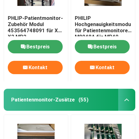
PHLIP-Patientmonitor-
PHILIP
Zubehör Modul
Hochgenauigkeitsmodul
453564748091 für X1
für Patientenmonitore
X2 MP2
M8048A für MP40
MP50
Bestpreis
Bestpreis
Kontakt
Kontakt
Patientenmonitor-Zusätze
(55)