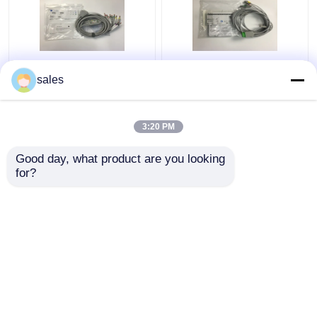
10 Blei-EKG-Ersatzteile
3 Blei-EKG-Rumpfkabel
sales
Kabel GE2104726-001
2106309-002 mit
EU-Standard
integriertem Grabber-
Leadwire 12FT
3:20 PM
Bestpreis
Bestpreis
Good day, what product are you looking 
for?
Kontakt
Kontakt
Sehen Sie mehr an
Startseite
Über uns
Kontakt
Desktop Site
Sitemap
Privacy Policy