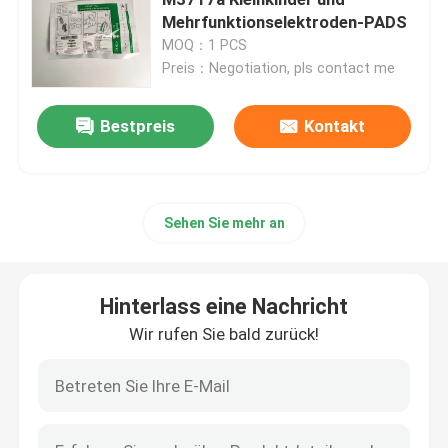
Mehrfunktionselektroden-PADS
MOQ：1 PCS
Patientenmonitor-Zusätze
Preis：Negotiation, pls contact me
Teile von Defibrillatoren
Bestpreis
Kontakt
Ersatzteile für EKG
Sehen Sie mehr an
Verbrauchsmaterialien für Medizinprodukte
Hinterlass eine Nachricht
Batterien für medizinische Geräte
Wir rufen Sie bald zurück!
Ersatzteile der medizinischen Ausrüstung
Reparatur des Patientenmonitors