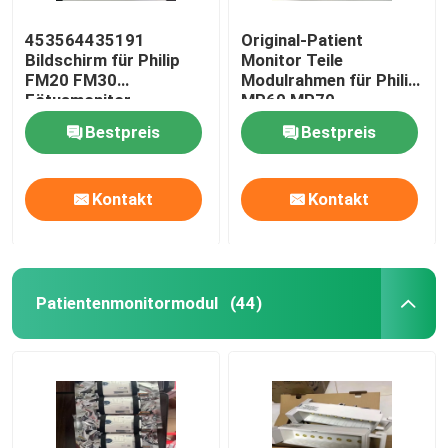
453564435191
Original-Patient
Bildschirm für Philip
Monitor Teile
FM20 FM30
Modulrahmen für Philip
Fötusmonitor
MP60 MP70
Bestpreis
Bestpreis
Kontakt
Kontakt
Patientenmonitormodul
(44)