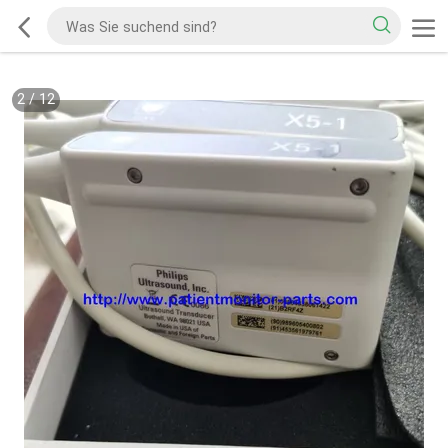
2
/
12