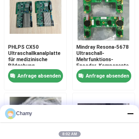
Über uns
Werksbesichtigung
PHLPS CX50
Mindray Resona-5678
Ultraschallkanalplatte
Ultraschall-
Qualitätskontrolle
für medizinische
Mehrfunktions-
Bildgebung
Encoder-Komponente
051-002188-00
Anfrage absenden
Anfrage absenden
Kontakt mit uns
Bitte um ein Angebot
Chamy
Teile für Patientenmonitore
8:02 AM
Patientenmonitormodul