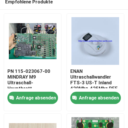
Empfohlene Produkte
PN 115-023067-00
ENAN
MINDRAY M9
Ultraschallwandler
Ultraschall-
FTS-3 US-T Inland
Hauptbrett
420Mhz-425Mhz REF
Zu Hause
US-T IPN
Anfrage absenden
Anfrage absenden
02.01.210820 MPN
02.01.210822015
Produkte
Videos