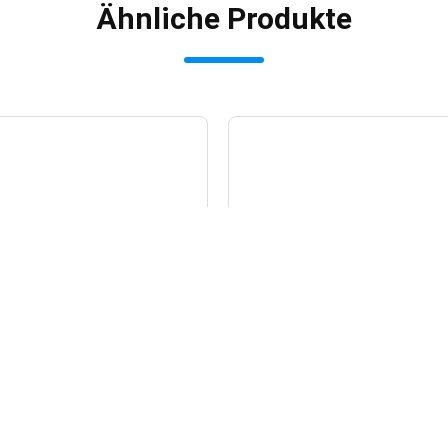
Ähnliche Produkte
sserdicht US
Philip C5-1 Abdominal
allwandler 8
Medizinische Ultraschallpro