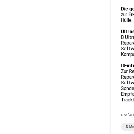
Die g
zur Er
Hülle,
Ultra
B Ultr
Repara
Softwa
Kompa
D
Einf
Zur R
Repara
Softwa
Sonde,
Empfan
Trackb
Größe 
D Me