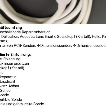
häftsumfang
raschallsonde Reparaturbereich
Detection, Acoustic Lens Ersatz, Soundkopf (Kristall), Hülle, 
rsatz;
atur von PCB-Sonden, 4-Dimensionssonden, 4-Dimensionssonde
lierte Einführung:
e-Erkennung
iklinsen ersetzen
gkopf (Kristall)
ale
lreparatur
tzschicht
wanz-Abbau
-Sonde
Sonde
atible Sonde
inale und gebrauchte Sonde