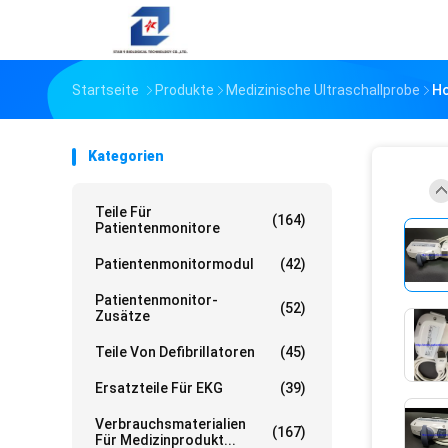
Startseite
Produkte
Medizinische Ultraschallprobe
Ho
Kategorien
Teile Für
(164)
Patientenmonitore
Patientenmonitormodul
(42)
Patientenmonitor-
(52)
Zusätze
Teile Von Defibrillatoren
(45)
Ersatzteile Für EKG
(39)
Verbrauchsmaterialien
(167)
Für Medizinprodukt...