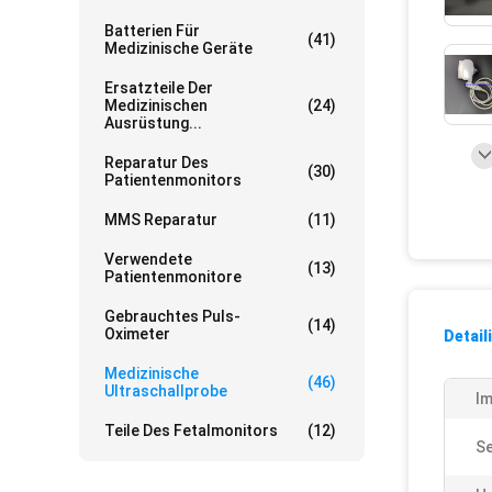
Batterien Für
(41)
Medizinische Geräte
Ersatzteile Der
Medizinischen
(24)
Ausrüstung...
Reparatur Des
(30)
Patientenmonitors
MMS Reparatur
(11)
Verwendete
(13)
Patientenmonitore
Gebrauchtes Puls-
(14)
Oximeter
Detail
Medizinische
(46)
Ultraschallprobe
Im
Teile Des Fetalmonitors
(12)
Se