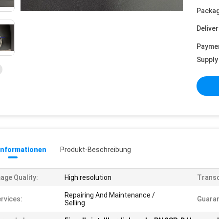
Packag
Deliver
Payme
Supply 
informationen
Produkt-Beschreibung
age Quality:
High resolution
Transd
Repairing And Maintenance /
rvices:
Guaran
Selling