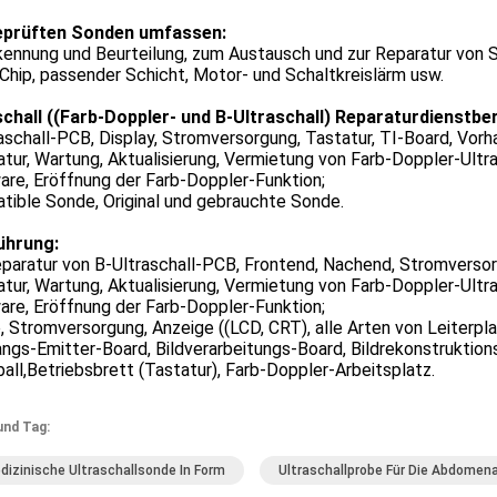
eprüften Sonden umfassen:
kennung und Beurteilung, zum Austausch und zur Reparatur von Sch
 Chip, passender Schicht, Motor- und Schaltkreislärm usw.
schall ((Farb-Doppler- und B-Ultraschall) Reparaturdienstber
aschall-PCB, Display, Stromversorgung, Tastatur, TI-Board, Vorh
tur, Wartung, Aktualisierung, Vermietung von Farb-Doppler-Ultra
re, Eröffnung der Farb-Doppler-Funktion;
tible Sonde, Original und gebrauchte Sonde.
ührung:
eparatur von B-Ultraschall-PCB, Frontend, Nachend, Stromverso
tur, Wartung, Aktualisierung, Vermietung von Farb-Doppler-Ultra
re, Eröffnung der Farb-Doppler-Funktion;
 Stromversorgung, Anzeige ((LCD, CRT), alle Arten von Leiterpla
gs-Emitter-Board, Bildverarbeitungs-Board, Bildrekonstruktions
all,Betriebsbrett (Tastatur), Farb-Doppler-Arbeitsplatz.
und Tag:
dizinische Ultraschallsonde In Form
Ultraschallprobe Für Die Abdome