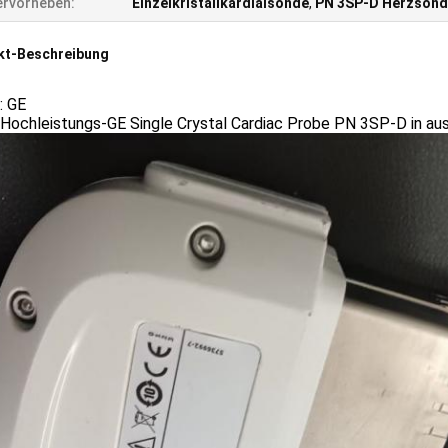
rvorheben:
Einzelkristallkardialsonde
,
PN 3SP-D Herzson
kt-Beschreibung
: GE
Hochleistungs-GE Single Crystal Cardiac Probe PN 3SP-D in a