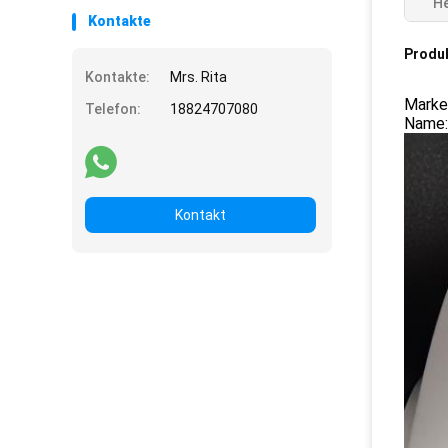
He
Kontakte
Produ
Kontakte:
Mrs. Rita
Marke
Telefon:
18824707080
Name:
Kontakt