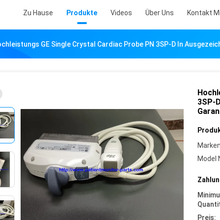
Zu Hause
Produkte
Videos
Über Uns
Kontakt M
chleistungs GE Single Crystal Cardiac Probe PN 3SP-D In Ausgezei
Hochl
3SP-D
Garan
Produk
Marke
Model 
Zahlun
Minim
Quanti
Preis: