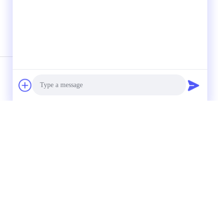
Photo
Video Call
Audio Call
MS3-31527B EDAN Fettalmonitor
be für
Toco-Wasserdicht