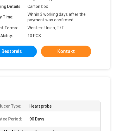
ing Details:
Carton box
Within 3 working days after the
y Time:
payment was confirmed
nt Terms:
Western Union, T/T
Ability:
10 PCS
Bestpreis
Kontakt
ucer Type:
Heart probe
tee Period:
90 Days