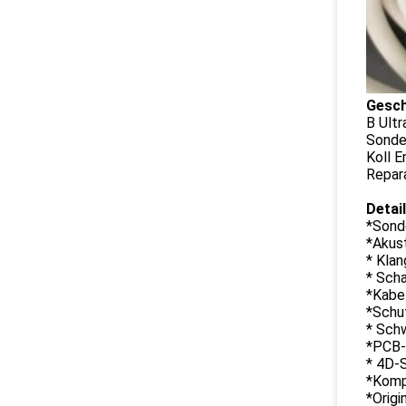
Gesc
B Ult
Sonde 
Koll E
Repar
Detail
*Sond
*Akust
* Klan
* Sch
*Kabe
*Schu
* Sch
*PCB
* 4D-
*Komp
*Orig