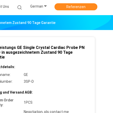
German
it Uns
Referenzen
chnetem Zustand 90 Tage Garantie
eistungs GE Single Crystal Cardiac Probe PN
 in ausgezeichnetem Zustand 90 Tage
tie
tdetails:
nname:
GE
Number:
3SP-D
g und Versand AGB:
um Order
1PCS
ty:
Negotiation, pls contact me