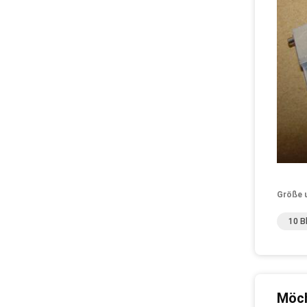
Größe 
10 B
Möch