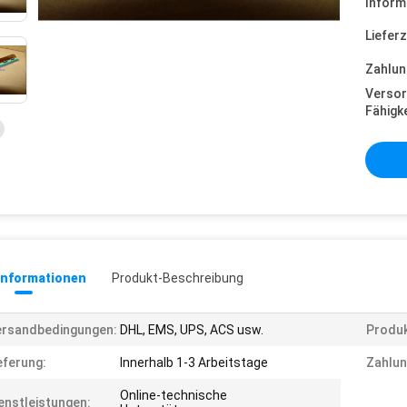
Inform
Lieferz
Zahlun
Versor
Fähigke
informationen
Produkt-Beschreibung
ersandbedingungen:
DHL, EMS, UPS, ACS usw.
Produ
eferung:
Innerhalb 1-3 Arbeitstage
Zahlu
Online-technische
enstleistungen: