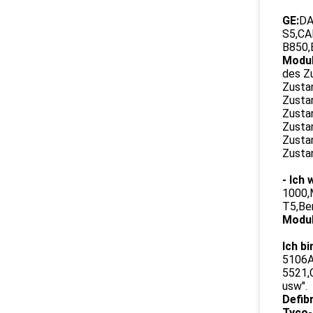
GE:
DA
S5,CA
B850,
Modul
des Z
Zusta
Zusta
Zusta
Zusta
Zusta
Zusta
- Ich 
1000,
T5,Be
Modul
Ich bi
5106A
5521,
usw".
Defibr
Tyco-