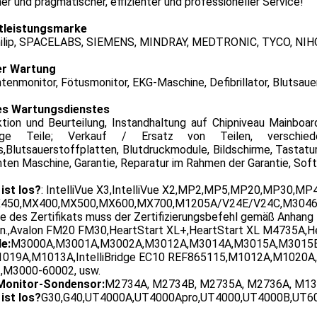
her und pragmatischer, effizienter und professioneller Service!
tleistungsmarke
hilip, SPACELABS, SIEMENS, MINDRAY, MEDTRONIC, TYCO, NI
er Wartung
tenmonitor, Fötusmonitor, EKG-Maschine, Defibrillator, Blutsau
es Wartungsdienstes
ktion und Beurteilung, Instandhaltung auf Chipniveau Mainboa
tige Teile; Verkauf / Ersatz von Teilen, verschiede
,Blutsauerstoffplatten, Blutdruckmodule, Bildschirme, Tastatu
ten Maschine, Garantie, Reparatur im Rahmen der Garantie, Sof
ist los?
: IntelliVue X3,IntelliVue X2,MP2,MP5,MP20,MP30,
450,MX400,MX500,MX600,MX700,M1205A/V24E/V24C,M3046A/
e des Zertifikats muss der Zertifizierungsbefehl gemäß Anhang
n.,Avalon FM20 FM30,HeartStart XL+,HeartStart XL M4735A
e:
M3000A,M3001A,M3002A,M3012A,M3014A,M3015A,M3015B,
019A,M1013A,IntelliBridge EC10 REF865115,M1012A,M1020A
,M3000-60002, usw.
Monitor-Sondensor:
M2734A, M2734B, M2735A, M2736A, M13
ist los?
G30,G40,UT4000A,UT4000Apro,UT4000,UT4000B,UT6