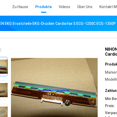
Zu Hause
Produkte
Videos
Über Uns
Kontakt M
N EKG Ersatzteile EKG-Drucker Cardiofax S ECG-1250C ECG-1350P
NIHON
Cardi
Produk
Marke
Model
Zahlun
Min Be
Preis:
Verpa