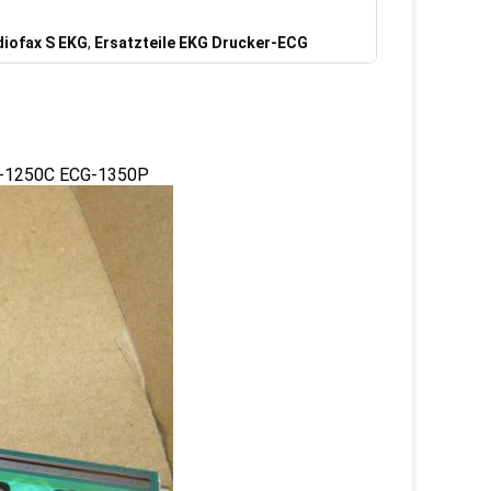
diofax S EKG
,
Ersatzteile EKG Drucker-ECG
G-1250C ECG-1350P