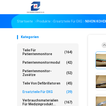
Startseite
Produkte
Ersatzteile Für EKG
NIHON KOHDE
Kategorien
Teile Für
(164)
Patientenmonitore
Patientenmonitormodul
(42)
Patientenmonitor-
(52)
Zusätze
Teile Von Defibrillatoren
(45)
Ersatzteile Für EKG
(39)
Verbrauchsmaterialien
(167)
Für Medizinprodukt...