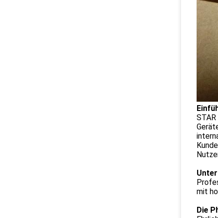
Einfü
STAR
Geräte
inter
Kunde
Nutze
Unter
Profe
mit h
Die P