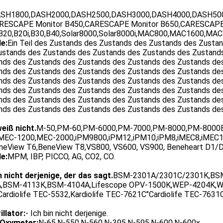
SH1800,DASH2000,DASH2500,DASH3000,DASH4000,DASH5000
RESCAPE Monitor B450,CARESCAPE Monitor B650,CARESCAPE
B20,B20i,B30,B40,Solar8000,Solar8000i,MAC800,MAC1600,M
e:
Ein Teil des Zustands des Zustands des Zustands des Zusta
ustands des Zustands des Zustands des Zustands des Zustand
nds des Zustands des Zustands des Zustands des Zustands de
nds des Zustands des Zustands des Zustands des Zustands de
nds des Zustands des Zustands des Zustands des Zustands de
nds des Zustands des Zustands des Zustands des Zustands de
nds des Zustands des Zustands des Zustands des Zustands de
nds des Zustands des Zustands des Zustands des Zustands de
weiß nicht.
M-50,PM-60,PM-6000,PM-7000,PM-8000,PM-8000E
MEC-1200,MEC-2000,iPM9800,iPM12,iPM10,iPM8,iMEC8,iMEC1
neView T6,BeneView T8,VS800, VS600, VS900, Beneheart D1/D
e:
MPM, IBP, PICCO, AG, CO2, CO.
n nicht derjenige, der das sagt.
BSM-2301A/2301C/2301K,BS
,BSM-4113K,BSM-4104A,Lifescope OPV-1500K,WEP-4204K,WEP-
Cardiolife TEC-5532,Kardiolife TEC-7621C"Cardiolife TEC-7631
illator:
- Ich bin nicht derjenige.
Oxymeter:
N-65,N-550,N-560,N-395,N-595,N-600,N-600x