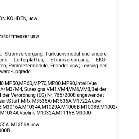
HON KOHDEN, usw.
erstoffmesser usw.
rd, Stromversorgung, Funktionsmodul und andere
ne Leiterplatten, Stromversorgung, EKG-
ren, Parametermodule, Encoder usw.; Leasing der
tware-Upgrade.
MP40,MP50,MP60,MP70,MP80,MP90,IntelliVue
M3/M4, Suresigns VM1,VM4,VM6,VM8,Bei der
 I der Verordnung (EG) Nr. 765/2008 angewendet
,HeartStart MRx M3535A/M3536A,M1722A usw.
M3016A,M1034A,M1029A,M1006B,M1008B,M1002A,M1002B,In
,M1034A,Vuelink M1032A,M1116B,M3000-
55A, M1356A usw.
000B