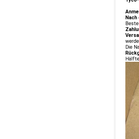
Anmer
Nach 
Bestel
Zahlu
Versa
werden
Die N
Rückg
Hälft