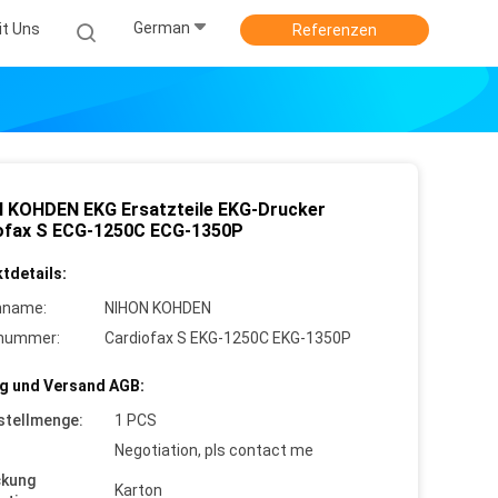
German
it Uns
Referenzen
 KOHDEN EKG Ersatzteile EKG-Drucker
ofax S ECG-1250C ECG-1350P
tdetails:
nname:
NIHON KOHDEN
lnummer:
Cardiofax S EKG-1250C EKG-1350P
g und Versand AGB:
stellmenge:
1 PCS
Negotiation, pls contact me
ckung
Karton