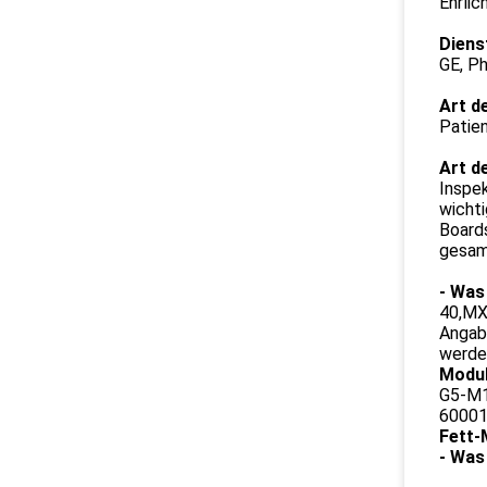
Ehrlic
Diens
GE, P
Art d
Patien
Art d
Inspe
wich
Boards
gesam
- Was 
40,MX
Angab
werde
Modul
G5-M1
60001
Fett-
- Was 