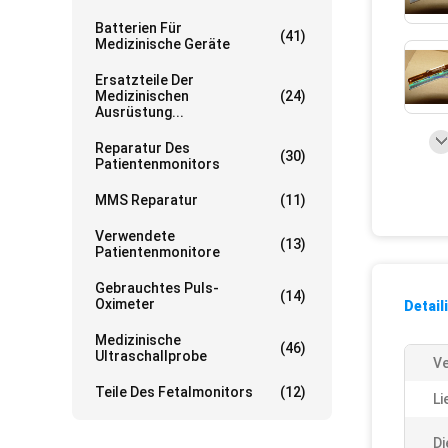
Batterien Für
(41)
Medizinische Geräte
Ersatzteile Der
Medizinischen
(24)
Ausrüstung...
Reparatur Des
(30)
Patientenmonitors
MMS Reparatur
(11)
Verwendete
(13)
Patientenmonitore
Gebrauchtes Puls-
(14)
Oximeter
Detail
Medizinische
(46)
Ultraschallprobe
V
Teile Des Fetalmonitors
(12)
Li
Di