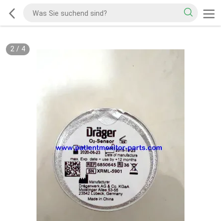
2
/
4