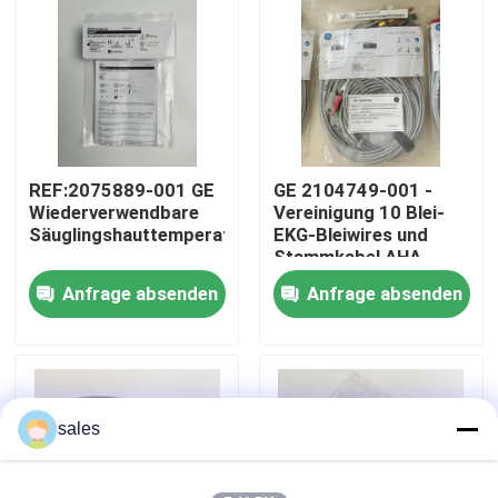
Über uns
Werksbesichtigung
REF:2075889-001 GE
GE 2104749-001 -
Qualitätskontrolle
Wiederverwendbare
Vereinigung 10 Blei-
Säuglingshauttemperatursonde
EKG-Bleiwires und
Stammkabel,AHA
Kontakt mit uns
Anfrage absenden
Anfrage absenden
Bitte um ein Angebot
Teile für Patientenmonitore
sales
Patientenmonitormodul