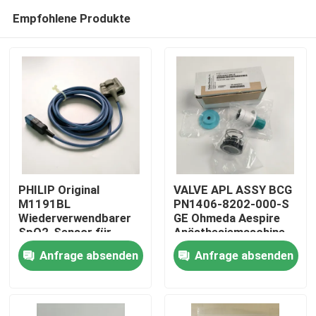
Empfohlene Produkte
PHILIP Original
VALVE APL ASSY BCG
M1191BL
PN1406-8202-000-S
Wiederverwendbarer
GE Ohmeda Aespire
Zu Hause
SpO2-Sensor für
Anästhesiemaschine
Erwachsene (3m)
Aestiva Modell APL-
Anfrage absenden
Anfrage absenden
REF:989803144381
Ventil, ohne
Produkte
Basisversion
Videos