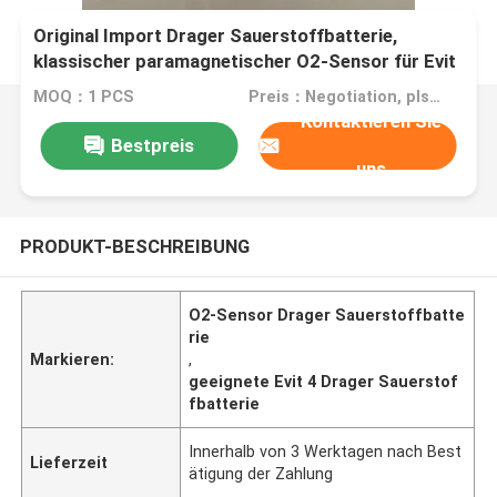
Original Import Drager Sauerstoffbatterie,
klassischer paramagnetischer O2-Sensor für Evit
4, Bestellnummer: 6850645
MOQ：1 PCS
Preis：Negotiation, pls contact me
Kontaktieren Sie
Bestpreis
uns
PRODUKT-BESCHREIBUNG
O2-Sensor Drager Sauerstoffbatte
rie
Markieren:
,
geeignete Evit 4 Drager Sauerstof
fbatterie
Innerhalb von 3 Werktagen nach Best
Lieferzeit
ätigung der Zahlung