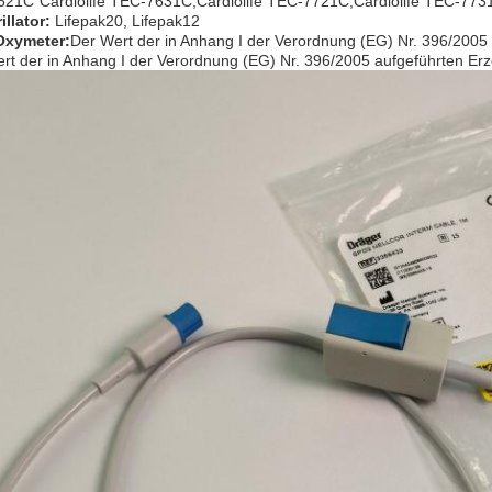
21C"Cardiolife TEC-7631C,Cardiolife TEC-7721C,Cardiolife TEC-773
illator
:
Lifepak20, Lifepak12
Oxymeter
:
Der Wert der in Anhang I der Verordnung (EG) Nr. 396/2005 
rt der in Anhang I der Verordnung (EG) Nr. 396/2005 aufgeführten Er