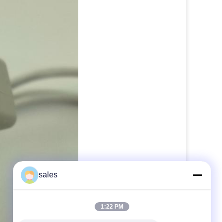
sales
1:22 PM