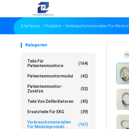
Startseite
Produkte
Verbrauchsmaterialien Für Medizi
Kategorien
Teile Für
(164)
Patientenmonitore
Patientenmonitormodul
(42)
Patientenmonitor-
(52)
Zusätze
Teile Von Defibrillatoren
(45)
Ersatzteile Für EKG
(39)
Verbrauchsmaterialien
(167)
Für Medizinprodukt...