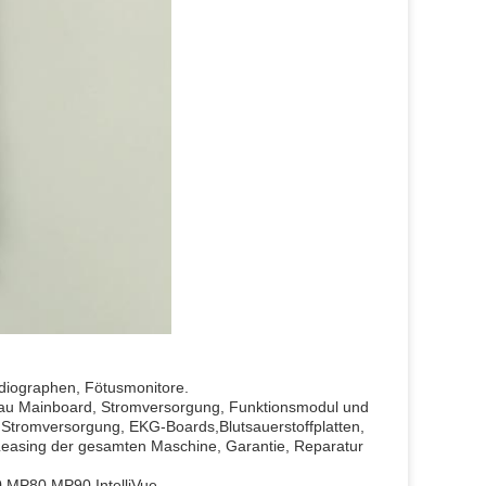
rdiographen, Fötusmonitore.
veau Mainboard, Stromversorgung, Funktionsmodul und
n, Stromversorgung, EKG-Boards,Blutsauerstoffplatten,
Leasing der gesamten Maschine, Garantie, Reparatur
MP80,MP90,IntelliVue