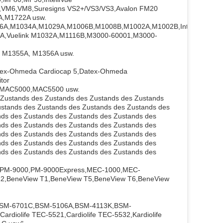
VM6,VM8,Suresigns VS2+/VS3/VS3,Avalon FM20
A,M1722A usw.
,M1034A,M1029A,M1006B,M1008B,M1002A,M1002B,IntelliVue
A,Vuelink M1032A,M1116B,M3000-60001,M3000-
 M1355A, M1356A usw.
x-Ohmeda Cardiocap 5,Datex-Ohmeda
tor
0,MAC5000,MAC5500 usw.
s Zustands des Zustands des Zustands des Zustands
ustands des Zustands des Zustands des Zustands des
nds des Zustands des Zustands des Zustands des
nds des Zustands des Zustands des Zustands des
nds des Zustands des Zustands des Zustands des
nds des Zustands des Zustands des Zustands des
nds des Zustands des Zustands des Zustands des
,PM-9000,PM-9000Express,MEC-1000,MEC-
,BeneView T1,BeneView T5,BeneView T6,BeneView
BSM-6701C,BSM-5106A,BSM-4113K,BSM-
diolife TEC-5521,Cardiolife TEC-5532,Kardiolife