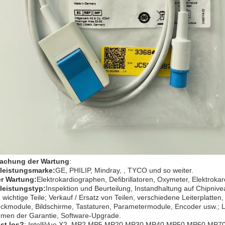
achung der Wartung
:
leistungsmarke:
GE, PHILIP, Mindray, , TYCO und so weiter.
r Wartung:
Elektrokardiographen, Defibrillatoren, Oxymeter, Elektroka
leistungstyp:
Inspektion und Beurteilung, Instandhaltung auf Chipni
 wichtige Teile; Verkauf / Ersatz von Teilen, verschiedene Leiterplatte
uckmodule, Bildschirme, Tastaturen, Parametermodule, Encoder usw.; 
men der Garantie, Software-Upgrade.
ist los?
: IntelliVue X2, MP2,MP5,MP20,MP30,MP40,MP50,MP60,MP70,