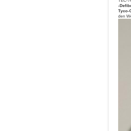
TEC-76
-Defibr
Tyco-
den We