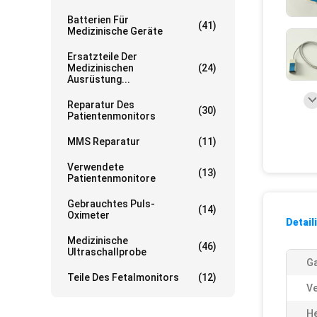
Batterien Für
(41)
Medizinische Geräte
Ersatzteile Der
Medizinischen
(24)
Ausrüstung...
Reparatur Des
(30)
Patientenmonitors
MMS Reparatur
(11)
Verwendete
(13)
Patientenmonitore
Gebrauchtes Puls-
(14)
Oximeter
Detail
Medizinische
(46)
Ultraschallprobe
Ga
Teile Des Fetalmonitors
(12)
Ve
He