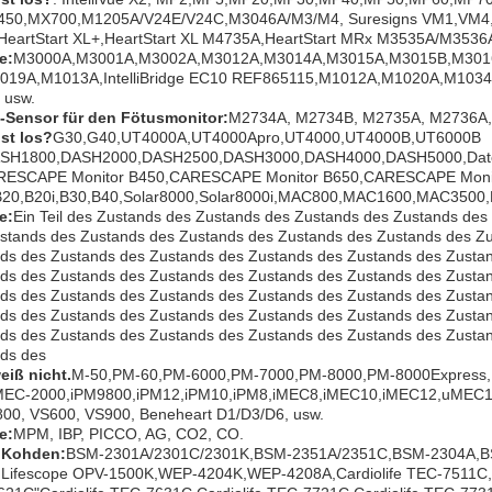
450,MX700,M1205A/V24E/V24C,M3046A/M3/M4, Suresigns VM1,VM4,
eartStart XL+,HeartStart XL M4735A,HeartStart MRx M3535A/M3536
e:
M3000A,M3001A,M3002A,M3012A,M3014A,M3015A,M3015B,M3016A
019A,M1013A,IntelliBridge EC10 REF865115,M1012A,M1020A,M1034
 usw.
-Sensor für den Fötusmonitor
:
M2734A, M2734B, M2735A, M2736A,
ist los?
G30,G40,UT4000A,UT4000Apro,UT4000,UT4000B,UT6000B
SH1800,DASH2000,DASH2500,DASH3000,DASH4000,DASH5000,Date
RESCAPE Monitor B450,CARESCAPE Monitor B650,CARESCAPE Moni
B20,B20i,B30,B40,Solar8000,Solar8000i,MAC800,MAC1600,MAC350
e:
Ein Teil des Zustands des Zustands des Zustands des Zustands de
stands des Zustands des Zustands des Zustands des Zustands des Z
ds des Zustands des Zustands des Zustands des Zustands des Zusta
ds des Zustands des Zustands des Zustands des Zustands des Zusta
ds des Zustands des Zustands des Zustands des Zustands des Zusta
ds des Zustands des Zustands des Zustands des Zustands des Zusta
ds des Zustands des Zustands des Zustands des Zustands des Zusta
ds des
weiß nicht.
M-50,PM-60,PM-6000,PM-7000,PM-8000,PM-8000Express
MEC-2000,iPM9800,iPM12,iPM10,iPM8,iMEC8,iMEC10,iMEC12,uMEC12
00, VS600, VS900, Beneheart D1/D3/D6, usw.
e:
MPM, IBP, PICCO, AG, CO2, CO.
 Kohden
:
BSM-2301A/2301C/2301K,BSM-2351A/2351C,BSM-2304A,
Lifescope OPV-1500K,WEP-4204K,WEP-4208A,Cardiolife TEC-7511C,Car