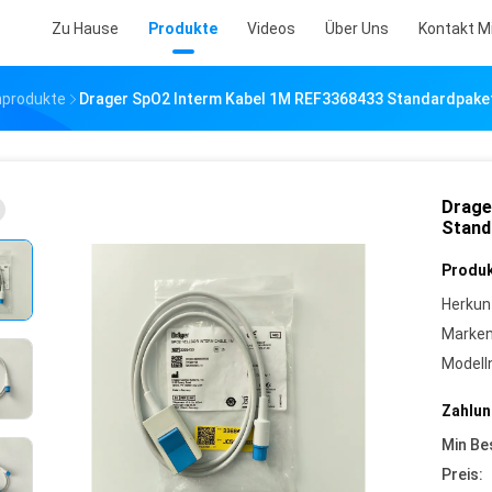
Zu Hause
Produkte
Videos
Über Uns
Kontakt M
nprodukte
Drager SpO2 Interm Kabel 1M REF3368433 Standardpake
Drage
Stand
Produk
Herkun
Marke
Model
Zahlun
Min Be
Preis: