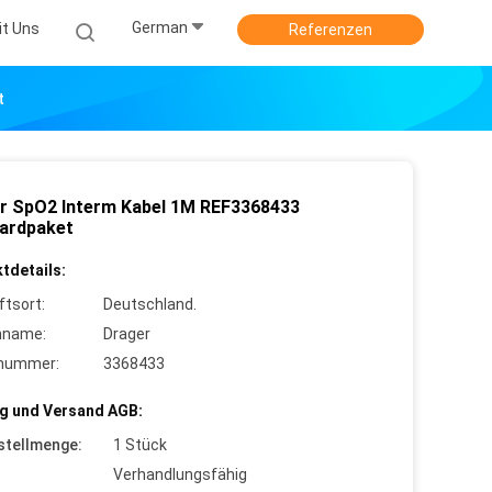
German
it Uns
Referenzen
t
r SpO2 Interm Kabel 1M REF3368433
ardpaket
tdetails:
ftsort:
Deutschland.
nname:
Drager
lnummer:
3368433
g und Versand AGB:
stellmenge:
1 Stück
Verhandlungsfähig