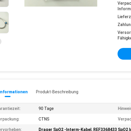
Verpa
Inform
Lieferz
Zahlun
Versor
Fähigke
informationen
Produkt-Beschreibung
rantiezeit:
90 Tage
Hinwei
rpackung:
CTNS
Verpac
rvorheben:
Drager SpO2 -Interm-Kabel
,
REF3368433 SpO2 I