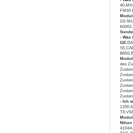
40,MX
FM30,H
Modul
G5-M1
60002,
Sonde
- Was 
GE:
DA
S5,CA
B850,
Modul
des Zu
Zustan
Zustan
Zustan
Zustan
Zustan
Zustan
- Ich 
1200,
T8,VS8
Modul
Nihon
4104A,