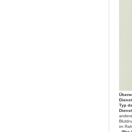
Überw
Dienst
Typ de
Dienst
andere
Blutdr
im Rah
- Was 