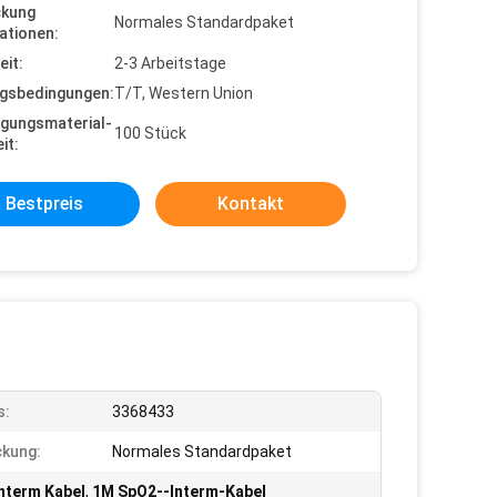
ckung
Normales Standardpaket
ationen:
eit:
2-3 Arbeitstage
gsbedingungen:
T/T, Western Union
gungsmaterial-
100 Stück
it:
Bestpreis
Kontakt
s:
3368433
kung:
Normales Standardpaket
nterm Kabel
,
1M SpO2--Interm-Kabel