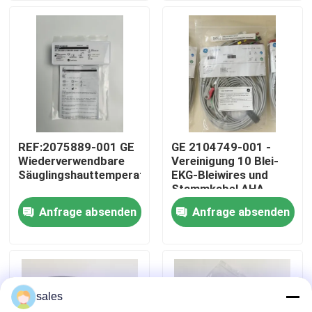
Über uns
Werksbesichtigung
Qualitätskontrolle
REF:2075889-001 GE
GE 2104749-001 -
Wiederverwendbare
Vereinigung 10 Blei-
Kontakt mit uns
Säuglingshauttemperatursonde
EKG-Bleiwires und
Stammkabel,AHA
Anfrage absenden
Anfrage absenden
Bitte um ein Angebot
Teile für Patientenmonitore
sales
Patientenmonitormodul