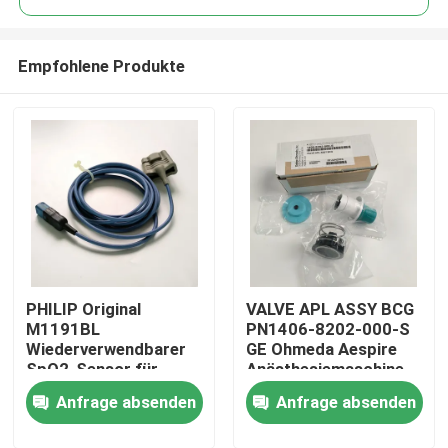
Empfohlene Produkte
PHILIP Original
VALVE APL ASSY BCG
Zu Hause
M1191BL
PN1406-8202-000-S
Wiederverwendbarer
GE Ohmeda Aespire
SpO2-Sensor für
Anästhesiemaschine
Produkte
Erwachsene (3m)
Aestiva Modell APL-
Anfrage absenden
Anfrage absenden
REF:989803144381
Ventil, ohne
Basisversion
Videos