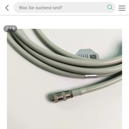
2
/
8