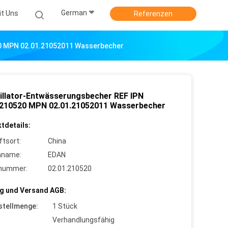
German
it Uns
Referenzen
20 MPN 02.01.21052011 Wasserbecher
rillator-Entwässerungsbecher REF IPN
.210520 MPN 02.01.21052011 Wasserbecher
tdetails:
ftsort:
China
nname:
EDAN
lnummer:
02.01.210520
g und Versand AGB:
stellmenge:
1 Stück
Verhandlungsfähig