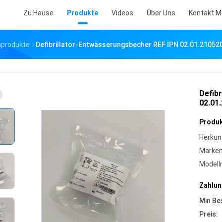
Zu Hause
Produkte
Videos
Über Uns
Kontakt M
nprodukte
Defibrillator-Entwässerungsbecher REF IPN 02.01.2105
Defib
02.01
Produk
Herkun
Marke
Model
Zahlun
Min Be
Preis: