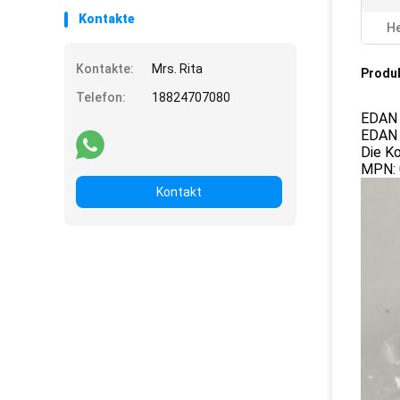
Kontakte
He
Kontakte:
Mrs. Rita
Produ
Telefon:
18824707080
EDAN 
EDAN 
Die K
MPN: 
Kontakt