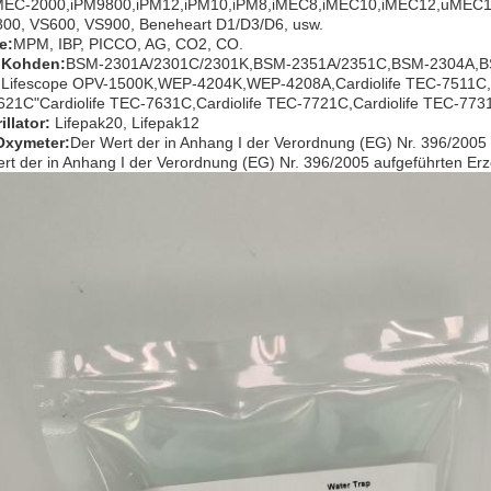
MEC-2000,iPM9800,iPM12,iPM10,iPM8,iMEC8,iMEC10,iMEC12,uMEC12
00, VS600, VS900, Beneheart D1/D3/D6, usw.
e:
MPM, IBP, PICCO, AG, CO2, CO.
 Kohden
:
BSM-2301A/2301C/2301K,BSM-2351A/2351C,BSM-2304A,
Lifescope OPV-1500K,WEP-4204K,WEP-4208A,Cardiolife TEC-7511C,Car
21C"Cardiolife TEC-7631C,Cardiolife TEC-7721C,Cardiolife TEC-773
illator
:
Lifepak20, Lifepak12
Oxymeter
:
Der Wert der in Anhang I der Verordnung (EG) Nr. 396/2005 
rt der in Anhang I der Verordnung (EG) Nr. 396/2005 aufgeführten Er