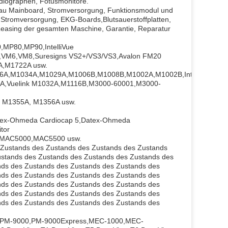
rdiographen, Fötusmonitore.
veau Mainboard, Stromversorgung, Funktionsmodul und
n, Stromversorgung, EKG-Boards,Blutsauerstoffplatten,
Leasing der gesamten Maschine, Garantie, Reparatur
MP80,MP90,IntelliVue
VM6,VM8,Suresigns VS2+/VS3/VS3,Avalon FM20
A,M1722A usw.
,M1034A,M1029A,M1006B,M1008B,M1002A,M1002B,IntelliVue
A,Vuelink M1032A,M1116B,M3000-60001,M3000-
 M1355A, M1356A usw.
x-Ohmeda Cardiocap 5,Datex-Ohmeda
tor
0,MAC5000,MAC5500 usw.
s Zustands des Zustands des Zustands des Zustands
ustands des Zustands des Zustands des Zustands des
nds des Zustands des Zustands des Zustands des
nds des Zustands des Zustands des Zustands des
nds des Zustands des Zustands des Zustands des
nds des Zustands des Zustands des Zustands des
nds des Zustands des Zustands des Zustands des
,PM-9000,PM-9000Express,MEC-1000,MEC-