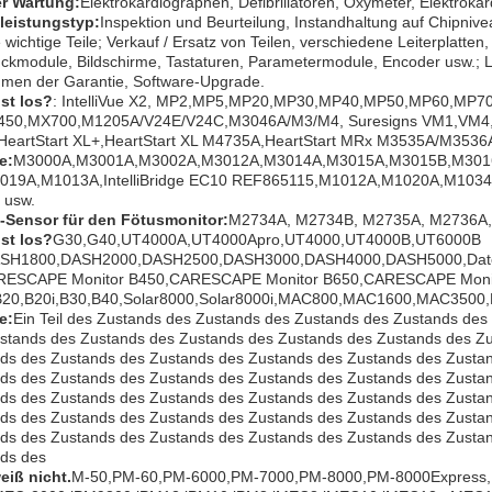
r Wartung:
Elektrokardiographen, Defibrillatoren, Oxymeter, Elektroka
leistungstyp:
Inspektion und Beurteilung, Instandhaltung auf Chipni
 wichtige Teile; Verkauf / Ersatz von Teilen, verschiedene Leiterplatte
uckmodule, Bildschirme, Tastaturen, Parametermodule, Encoder usw.; 
men der Garantie, Software-Upgrade.
ist los?
: IntelliVue X2, MP2,MP5,MP20,MP30,MP40,MP50,MP60,MP70,
450,MX700,M1205A/V24E/V24C,M3046A/M3/M4, Suresigns VM1,VM4,
eartStart XL+,HeartStart XL M4735A,HeartStart MRx M3535A/M3536
e:
M3000A,M3001A,M3002A,M3012A,M3014A,M3015A,M3015B,M3016A
019A,M1013A,IntelliBridge EC10 REF865115,M1012A,M1020A,M1034
 usw.
-Sensor für den Fötusmonitor
:
M2734A, M2734B, M2735A, M2736A,
ist los?
G30,G40,UT4000A,UT4000Apro,UT4000,UT4000B,UT6000B
SH1800,DASH2000,DASH2500,DASH3000,DASH4000,DASH5000,Date
RESCAPE Monitor B450,CARESCAPE Monitor B650,CARESCAPE Moni
B20,B20i,B30,B40,Solar8000,Solar8000i,MAC800,MAC1600,MAC350
e:
Ein Teil des Zustands des Zustands des Zustands des Zustands de
stands des Zustands des Zustands des Zustands des Zustands des Z
ds des Zustands des Zustands des Zustands des Zustands des Zusta
ds des Zustands des Zustands des Zustands des Zustands des Zusta
ds des Zustands des Zustands des Zustands des Zustands des Zusta
ds des Zustands des Zustands des Zustands des Zustands des Zusta
ds des Zustands des Zustands des Zustands des Zustands des Zusta
ds des
weiß nicht.
M-50,PM-60,PM-6000,PM-7000,PM-8000,PM-8000Express