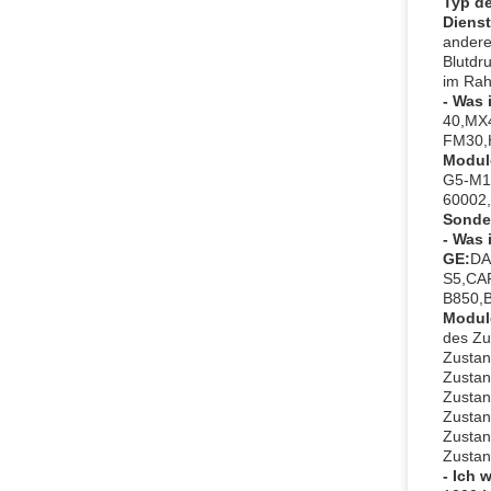
Typ de
Dienst
andere
Blutdr
im Rah
- Was 
40,MX
FM30,H
Modul
G5-M1
60002,
Sonde
- Was 
GE:
DA
S5,CA
B850,
Modul
des Zu
Zustan
Zustan
Zustan
Zustan
Zustan
Zustan
- Ich 