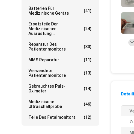
Batterien Für
(41)
Medizinische Geräte
Ersatzteile Der
Medizinischen
(24)
Ausrüstung...
Reparatur Des
(30)
Patientenmonitors
MMS Reparatur
(11)
Verwendete
(13)
Patientenmonitore
Gebrauchtes Puls-
(14)
Oximeter
Detail
Medizinische
(46)
Ultraschallprobe
Ve
Teile Des Fetalmonitors
(12)
Zu
M