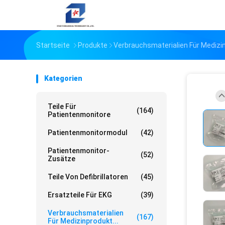
Startseite
Produkte
Verbrauchsmaterialien Für Medizi
Kategorien
Teile Für
(164)
Patientenmonitore
Patientenmonitormodul
(42)
Patientenmonitor-
(52)
Zusätze
Teile Von Defibrillatoren
(45)
Ersatzteile Für EKG
(39)
Verbrauchsmaterialien
(167)
Für Medizinprodukt...