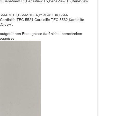
,BeneView T1,BeneView T5,BeneView T6,BeneView
BSM-6701C,BSM-5106A,BSM-4113K,BSM-
diolife TEC-5521,Cardiolife TEC-5532,Kardiolife
1C usw".
aufgeführten Erzeugnisse darf nicht überschreiten
zeugnisse.