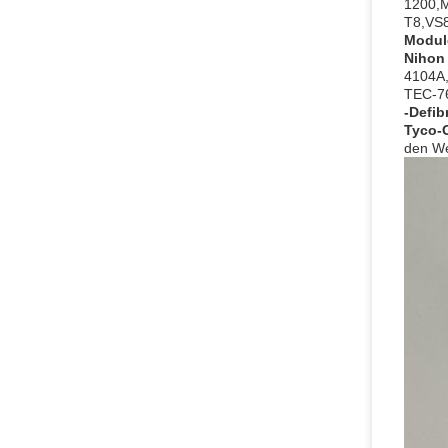
1200,
T8,VS8
Modul
Nihon
4104A,
TEC-76
-Defibr
Tyco-
den We