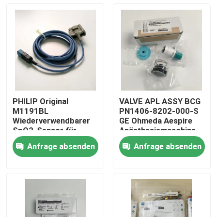
PHILIP Original
VALVE APL ASSY BCG
M1191BL
PN1406-8202-000-S
Wiederverwendbarer
GE Ohmeda Aespire
SpO2-Sensor für
Anästhesiemaschine
Erwachsene (3m)
Aestiva Modell APL-
Anfrage absenden
Anfrage absenden
REF:989803144381
Ventil, ohne
Zu Hause
Basisversion
Produkte
Videos