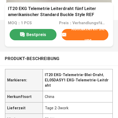
IT20 EKG Telemetrie Leiterdraht fünf Leiter
amerikanischer Standard Buckle Style REF
EL05DASY1
MOQ：1 PCS
Preis：Verhandlungsfähig
Kontaktieren Sie
Bestpreis
uns
PRODUKT-BESCHREIBUNG
IT20 EKG-Telemetrie-Blei-Draht
,
Markieren:
EL05DASY1 EKG-Telemetrie-Leitdr
aht
Herkunftsort
China
Lieferzeit
Tage 2-3work