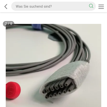
2
/
8