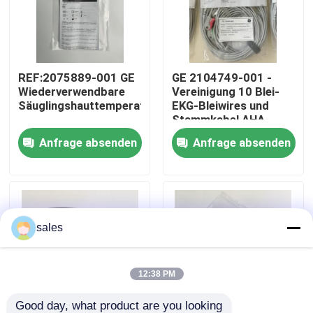
Über uns
REF:2075889-001 GE
GE 2104749-001 -
Werksbesichtigung
Wiederverwendbare
Vereinigung 10 Blei-
Säuglingshauttemperatursonde
EKG-Bleiwires und
Stammkabel,AHA
Qualitätskontrolle
Anfrage absenden
Anfrage absenden
Kontakt mit uns
Bitte um ein Angebot
sales
Teile für Patientenmonitore
12:38 PM
Patientenmonitormodul
Good day, what product are you looking 