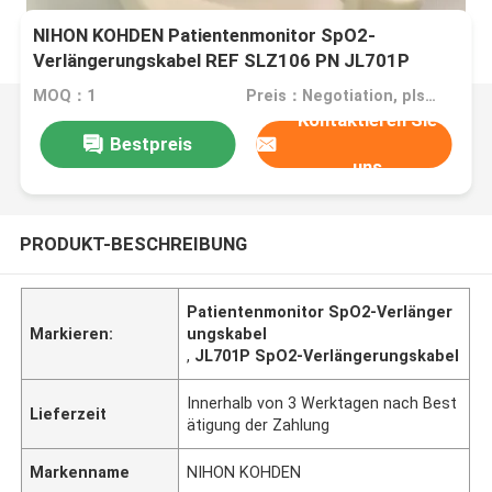
NIHON KOHDEN Patientenmonitor SpO2-
Verlängerungskabel REF SLZ106 PN JL701P
MOQ：1
Preis：Negotiation, pls contact me
Kontaktieren Sie
Bestpreis
uns
PRODUKT-BESCHREIBUNG
Patientenmonitor SpO2-Verlänger
Markieren:
ungskabel
,
JL701P SpO2-Verlängerungskabel
Innerhalb von 3 Werktagen nach Best
Lieferzeit
ätigung der Zahlung
Markenname
NIHON KOHDEN