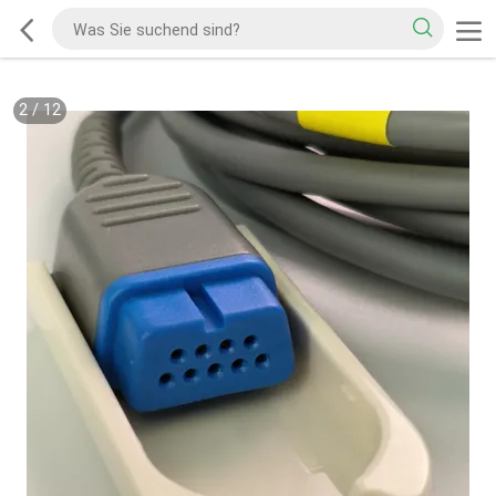
2
/
12