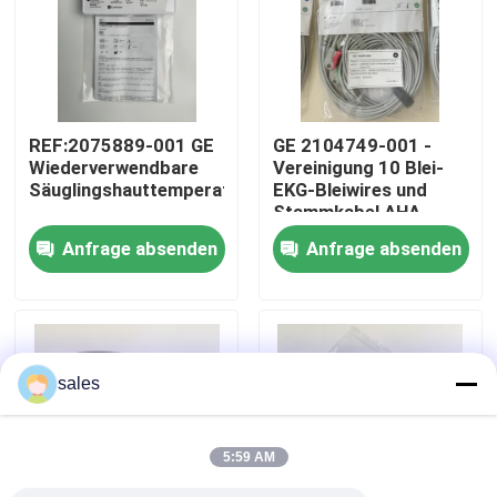
Über uns
Werksbesichtigung
REF:2075889-001 GE
GE 2104749-001 -
Wiederverwendbare
Vereinigung 10 Blei-
Säuglingshauttemperatursonde
EKG-Bleiwires und
Qualitätskontrolle
Stammkabel,AHA
Anfrage absenden
Anfrage absenden
Kontakt mit uns
Bitte um ein Angebot
sales
Teile für Patientenmonitore
5:59 AM
Patientenmonitormodul