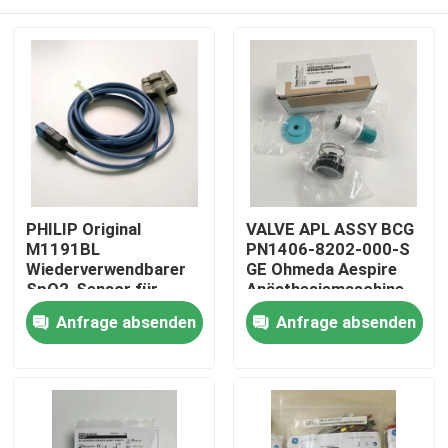
PHILIP Original
VALVE APL ASSY BCG
M1191BL
PN1406-8202-000-S
Wiederverwendbarer
GE Ohmeda Aespire
SpO2-Sensor für
Anästhesiemaschine
Erwachsene (3m)
Aestiva Modell APL-
Zu Hause
Anfrage absenden
Anfrage absenden
REF:989803144381
Ventil, ohne
Basisversion
Produkte
Videos