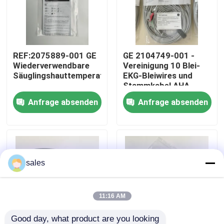
Über uns
REF:2075889-001 GE
GE 2104749-001 -
Werksbesichtigung
Wiederverwendbare
Vereinigung 10 Blei-
Säuglingshauttemperatursonde
EKG-Bleiwires und
Stammkabel,AHA
Qualitätskontrolle
Anfrage absenden
Anfrage absenden
Kontakt mit uns
Bitte um ein Angebot
sales
Teile für Patientenmonitore
11:16 AM
Patientenmonitormodul
Good day, what product are you looking 