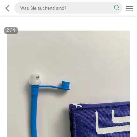
2
/
9