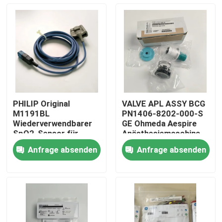
PHILIP Original
VALVE APL ASSY BCG
M1191BL
PN1406-8202-000-S
Wiederverwendbarer
GE Ohmeda Aespire
SpO2-Sensor für
Anästhesiemaschine
Erwachsene (3m)
Aestiva Modell APL-
Anfrage absenden
Anfrage absenden
REF:989803144381
Ventil, ohne
Zu Hause
Basisversion
Produkte
Videos