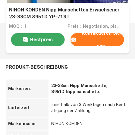
NIHON KOHDEN Nipp Manschetten Erwachsener
23-33CM S951D YP-713T
MOQ：1
Preis：Negotiation, pls contact me
Kontaktieren Sie
Bestpreis
uns
PRODUKT-BESCHREIBUNG
23-33cm Nipp Manschette
,
Markieren:
S951D Nippmanschette
Innerhalb von 3 Werktagen nach Best
Lieferzeit
ätigung der Zahlung
Markenname
NIHON KOHDEN