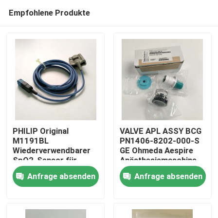
Empfohlene Produkte
PHILIP Original
VALVE APL ASSY BCG
M1191BL
PN1406-8202-000-S
Wiederverwendbarer
GE Ohmeda Aespire
Zu Hause
SpO2-Sensor für
Anästhesiemaschine
Erwachsene (3m)
Aestiva Modell APL-
Anfrage absenden
Anfrage absenden
REF:989803144381
Ventil, ohne
Produkte
Basisversion
Videos