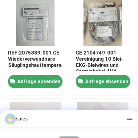
Über uns
Werksbesichtigung
REF:2075889-001 GE
GE 2104749-001 -
Qualitätskontrolle
Wiederverwendbare
Vereinigung 10 Blei-
Säuglingshauttemperatursonde
EKG-Bleiwires und
Stammkabel,AHA
Kontakt mit uns
Anfrage absenden
Anfrage absenden
Bitte um ein Angebot
Teile für Patientenmonitore
sales
Patientenmonitormodul