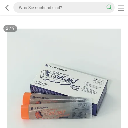
2
/
9