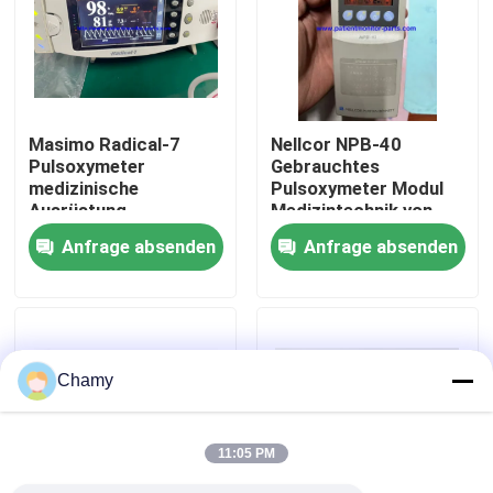
Über uns
Werksbesichtigung
Masimo Radical-7
Nellcor NPB-40
Pulsoxymeter
Gebrauchtes
medizinische
Pulsoxymeter Modul
Qualitätskontrolle
Ausrüstung
Medizintechnik von
NPB-40
Anfrage absenden
Anfrage absenden
Kontakt mit uns
Bitte um ein Angebot
Chamy
Teile für Patientenmonitore
11:05 PM
Patientenmonitormodul