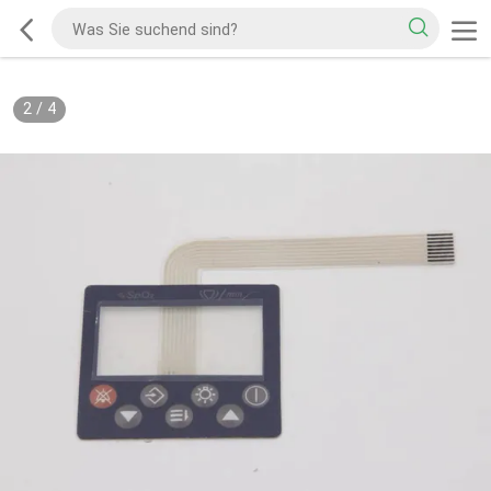
2
/
4