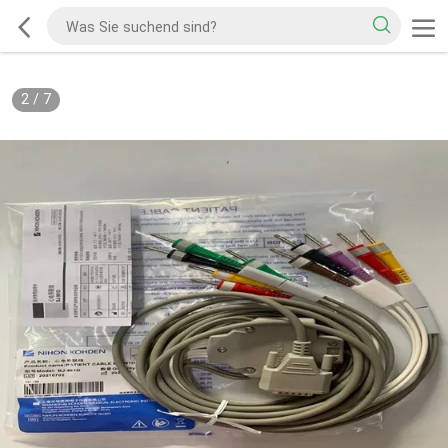
2
/
7