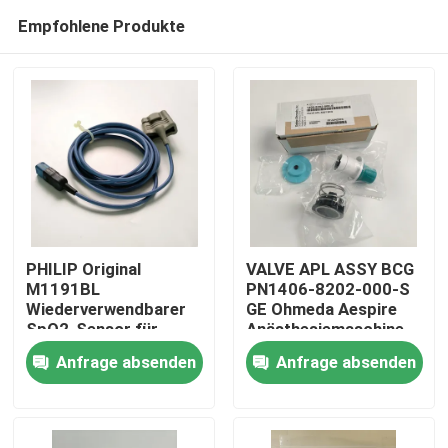
Empfohlene Produkte
PHILIP Original
VALVE APL ASSY BCG
M1191BL
PN1406-8202-000-S
Wiederverwendbarer
GE Ohmeda Aespire
Zu Hause
SpO2-Sensor für
Anästhesiemaschine
Erwachsene (3m)
Aestiva Modell APL-
Anfrage absenden
Anfrage absenden
REF:989803144381
Ventil, ohne
Produkte
Basisversion
Videos