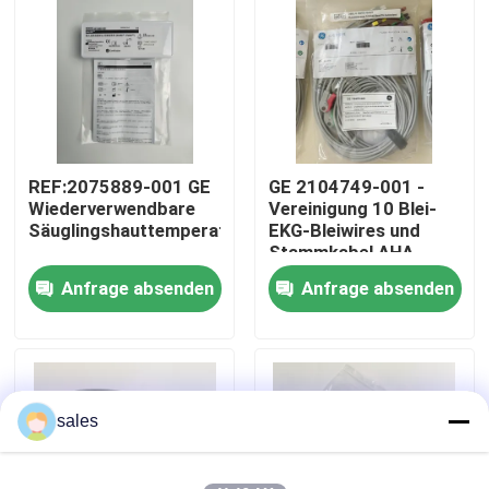
Über uns
Werksbesichtigung
REF:2075889-001 GE
GE 2104749-001 -
Qualitätskontrolle
Wiederverwendbare
Vereinigung 10 Blei-
Säuglingshauttemperatursonde
EKG-Bleiwires und
Stammkabel,AHA
Kontakt mit uns
Anfrage absenden
Anfrage absenden
Bitte um ein Angebot
Teile für Patientenmonitore
sales
Patientenmonitormodul