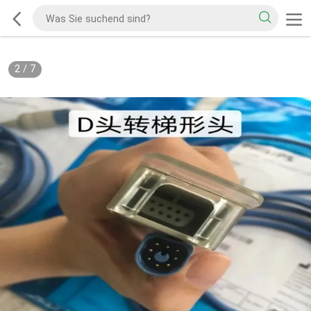
2
/
7