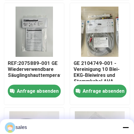
Über uns
Werksbesichtigung
Qualitätskontrolle
REF:2075889-001 GE
GE 2104749-001 -
Wiederverwendbare
Vereinigung 10 Blei-
Kontakt mit uns
Säuglingshauttemperatursonde
EKG-Bleiwires und
Stammkabel,AHA
Anfrage absenden
Anfrage absenden
Bitte um ein Angebot
Teile für Patientenmonitore
sales
Patientenmonitormodul