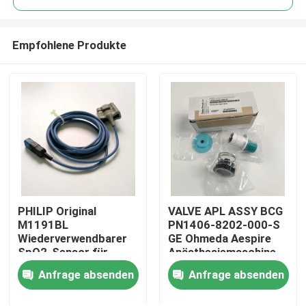
Empfohlene Produkte
PHILIP Original
VALVE APL ASSY BCG
Zu Hause
M1191BL
PN1406-8202-000-S
Wiederverwendbarer
GE Ohmeda Aespire
SpO2-Sensor für
Anästhesiemaschine
Produkte
Erwachsene (3m)
Aestiva Modell APL-
Anfrage absenden
Anfrage absenden
REF:989803144381
Ventil, ohne
Basisversion
Videos