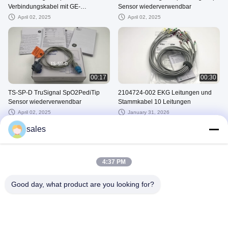
Verbindungskabel mit GE-
Sensor wiederverwendbar
Anschluss, 3M/10FT
April 02, 2025
April 02, 2025
00:17
00:30
TS-SP-D TruSignal SpO2PediTip
2104724-002 EKG Leitungen und
Sensor wiederverwendbar
Stammkabel 10 Leitungen
April 02, 2025
January 31, 2026
sales
4:37 PM
00:14
00:25
Good day, what product are you looking for?
2104783-001 Wiederverwendbare
ND-611V Defibrillator-Paddel
EKG-Elektroden
August 05, 2025
Wiederverwendbare
June 18, 2025
Wertlampelektrode 6/Set