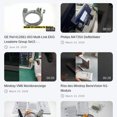
00:26
00:02
GE Ref:412681-003 Multi-Link EKG
Philips M4735A Defibrillator
Leadwire Group Set,5 -
March 14, 2026
Lead,Grabber,IEC 74 CM /29 IN
June 16, 2026
00:05
00:28
Mindray VM6 Monitoranzeige
Riss des Mindray BeneVision N1-
Moduls
March 13, 2026
March 13, 2026