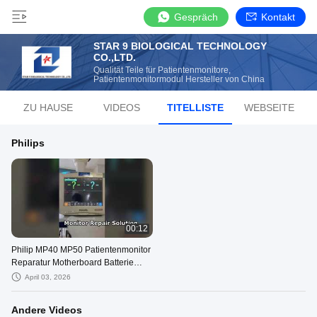
Gespräch
Kontakt
STAR 9 BIOLOGICAL TECHNOLOGY
CO.,LTD.
Qualität Teile für Patientenmonitore,
Patientenmonitormodul Hersteller von China
ZU HAUSE
VIDEOS
TITELLISTE
WEBSEITE
Philips
00:12
Philip MP40 MP50 Patientenmonitor
Reparatur Motherboard Batterie
Display Touchscreen Tastatur Demo
April 03, 2026
Andere Videos