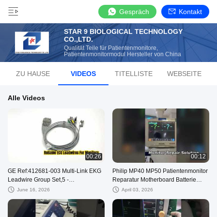
Gespräch
Kontakt
STAR 9 BIOLOGICAL TECHNOLOGY
CO.,LTD.
Qualität Teile für Patientenmonitore,
Patientenmonitormodul Hersteller von China
ZU HAUSE
VIDEOS
TITELLISTE
WEBSEITE
Alle Videos
00:26
00:12
GE Ref:412681-003 Multi-Link EKG
Philip MP40 MP50 Patientenmonitor
Leadwire Group Set,5 -
Reparatur Motherboard Batterie
Lead,Grabber,IEC 74 CM /29 IN
Display Touchscreen Tastatur Demo
June 16, 2026
April 03, 2026