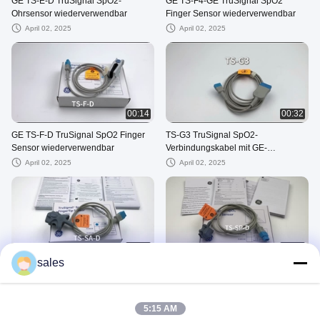
GE TS-E-D TruSignal SpO2-
GE TS-F4-GE TruSignal SpO2
Ohrsensor wiederverwendbar
Finger Sensor wiederverwendbar
April 02, 2025
April 02, 2025
00:14
00:32
GE TS-F-D TruSignal SpO2 Finger
TS-G3 TruSignal SpO2-
Sensor wiederverwendbar
Verbindungskabel mit GE-
Anschluss, 3M/10FT
April 02, 2025
April 02, 2025
00:15
00:17
sales
TS-SA-D TruSignal SpO2 FingerTip
TS-SP-D TruSignal SpO2PediTip
Sensor wiederverwendbar
Sensor wiederverwendbar
April 02, 2025
April 02, 2025
5:15 AM