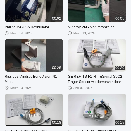
00:02
00:05
Philips M4735A Defibrillator
Mindray VM6 Monitoranzeige
March 14, 2026
March 13, 2026
00:28
00:20
Riss des Mindray BeneVision N1-
GE REF :TS-F1-H TruSignal SpO2
Moduls
Finger Sensor wiederverwendbar
March 13, 2026
April 02, 2025
00:18
00:15